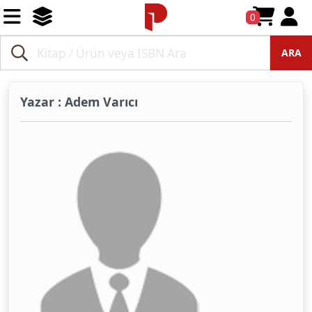
0
ARA
Yazar : Adem Varıcı