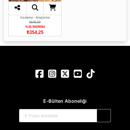
İnceleme - Araştırma
₺545,00
%35 İNDİRİM
₺354,25
E-Bülten Aboneliği