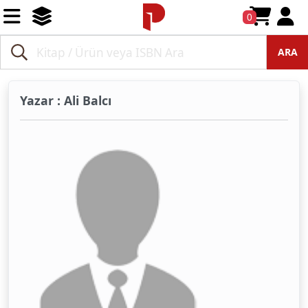
0
ARA
Yazar : Ali Balcı