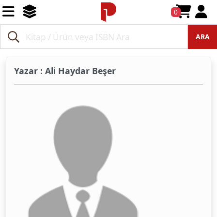
0
ARA
Yazar : Ali Haydar Beşer