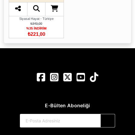
Siyasal Hayat - Türkiye
₺340,00
%35 İNDİRİM
₺221,00
E-Bülten Aboneliği