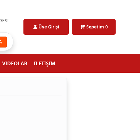
GESİ
Üye Girişi
Sepetim
0
A
VIDEOLAR
İLETİŞİM