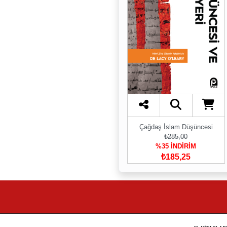
Çağdaş İslam Düşüncesi
₺285,00
%35 İNDİRİM
₺185,25