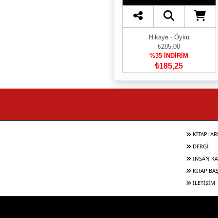
Hikaye - Öykü
₺285,00
%35 İNDİRİM
₺185,25
KİTAPLAR
DERGİ
İNSAN KA
KİTAP BA
İLETİŞİM