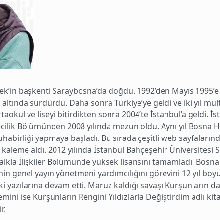
ek’in başkenti Saraybosna’da doğdu. 1992’den Mayıs 1995’e
altında sürdürdü. Daha sonra Türkiye’ye geldi ve iki yıl mült
okul ve liseyi bitirdikten sonra 2004’te İstanbul’a geldi. İs
ecilik Bölümünden 2008 yılında mezun oldu. Aynı yıl Bosna H
habirliği yapmaya başladı. Bu sırada çeşitli web sayfaların
kaleme aldı. 2012 yılında İstanbul Bahçeşehir Üniversitesi S
alkla İlişkiler Bölümünde yüksek lisansını tamamladı. Bosna 
nin genel yayın yönetmeni yardımcılığını görevini 12 yıl bo
 yazılarına devam etti. Maruz kaldığı savaşı Kurşunların da
mini ise Kurşunların Rengini Yıldızlarla Değiştirdim adlı kita
r.