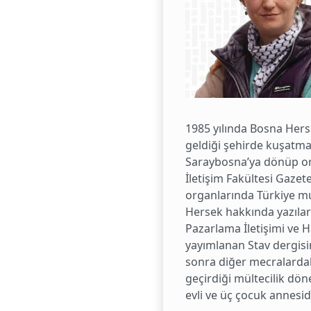
1985 yılında Bosna Hers
geldiği şehirde kuşatma 
Saraybosna’ya dönüp orta
İletişim Fakültesi Gazet
organlarında Türkiye mu
Hersek hakkında yazılar 
Pazarlama İletişimi ve H
yayımlanan Stav dergisi
sonra diğer mecralardaki
geçirdiği mültecilik döne
evli ve üç çocuk annesidi