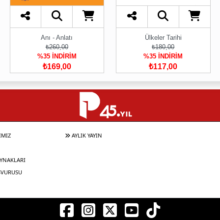
Anı - Anlatı
Ülkeler Tarihi
₺260,00
₺180,00
%35 İNDİRİM
%35 İNDİRİM
₺169,00
₺117,00
IMIZ
AYLIK YAYIN
YNAKLARI
ŞVURUSU