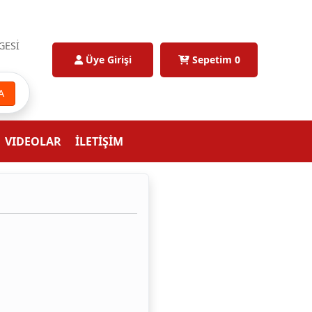
GESİ
Üye Girişi
Sepetim
0
A
VIDEOLAR
İLETİŞİM