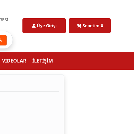
GESİ
Üye Girişi
Sepetim
0
A
VIDEOLAR
İLETİŞİM