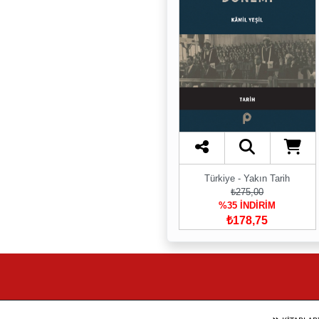
Türkiye - Yakın Tarih
₺275,00
%35 İNDİRİM
₺178,75