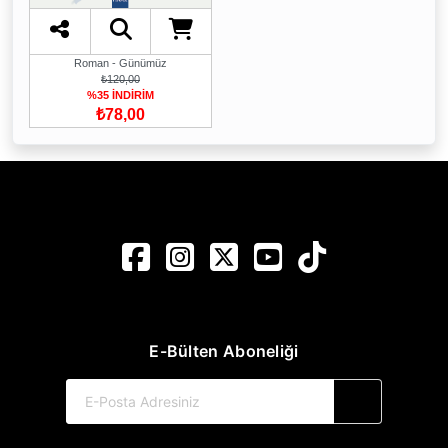
Roman - Günümüz
₺120,00
%35 İNDİRİM
₺78,00
E-Bülten Aboneliği