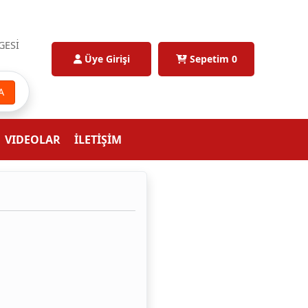
GESİ
Üye Girişi
Sepetim
0
A
VIDEOLAR
İLETİŞİM