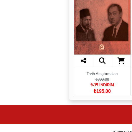
Tarih Araştırmaları
₺300,00
%35 İNDİRİM
₺195,00