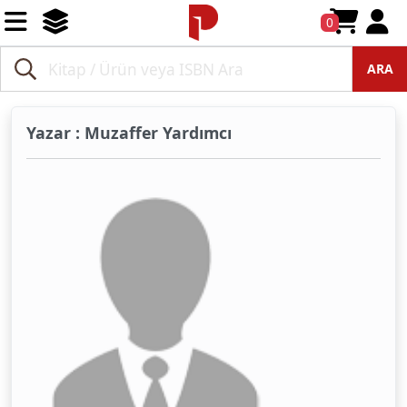
0
ARA
Yazar : Muzaffer Yardımcı