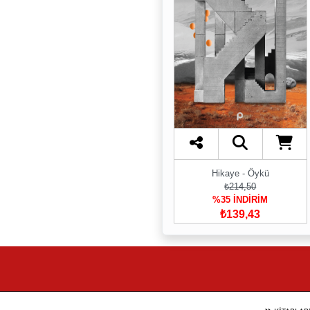
Hikaye - Öykü
₺214,50
%35 İNDİRİM
₺139,43