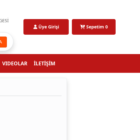
GESİ
Üye Girişi
Sepetim
0
A
VIDEOLAR
İLETİŞİM