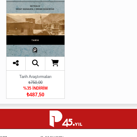
Tarih Araştırmaları
₺750,00
%35 İNDİRİM
₺487,50