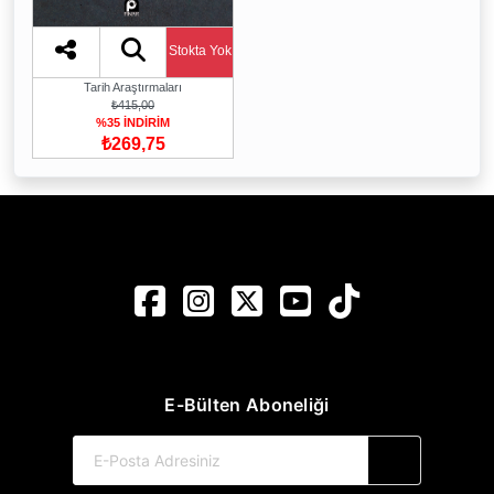
Stokta Yok
Tarih Araştırmaları
₺415,00
%35 İNDİRİM
₺269,75
E-Bülten Aboneliği