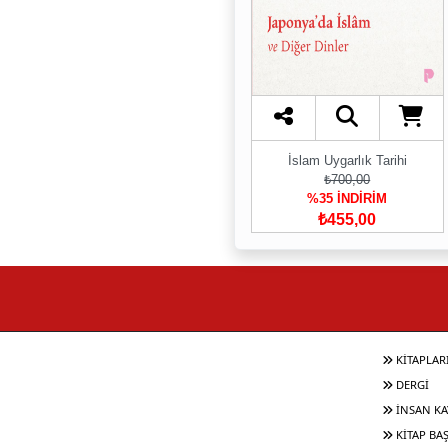
İslam Uygarlık Tarihi
₺700,00
%35 İNDİRİM
₺455,00
KİTAPLAR
DERGİ
İNSAN KA
KİTAP BA