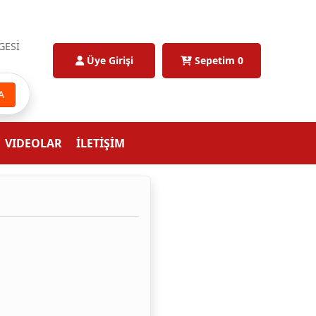
GESİ
Üye Girişi
Sepetim
0
A
VIDEOLAR
İLETİŞİM