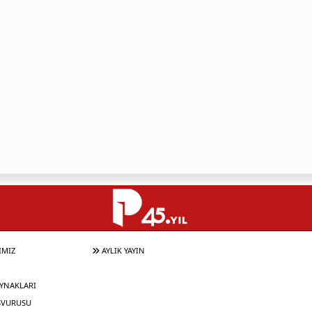
IMIZ
AYLIK YAYIN
YNAKLARI
ŞVURUSU