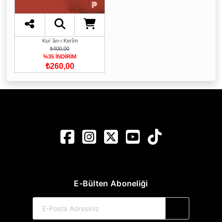
Kur`ân-ı Kerîm
₺400,00
%35 İNDİRİM
₺260,00
E-Bülten Aboneliği