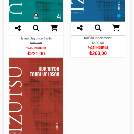
Kur`ân İncelemeleri
İslam Düşünce Tarihi
₺400,00
₺340,00
%35 İNDİRİM
%35 İNDİRİM
₺260,00
₺221,00