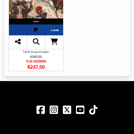
Tarih Araştırmaları
₺380,00
%35 İNDİRİM
₺247,00