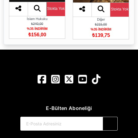
Stokta Yok
Stokta Yok
İslam Hukuku
Diğer
₺240,00
₺215,00
%35 İNDİRİM
%35 İNDİRİM
₺156,00
₺139,75
E-Bülten Aboneliği