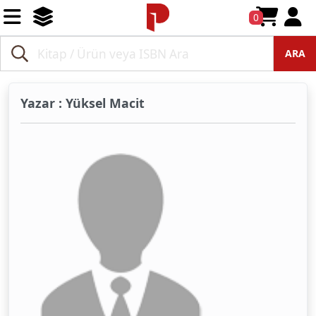
0
ARA
Yazar : Yüksel Macit