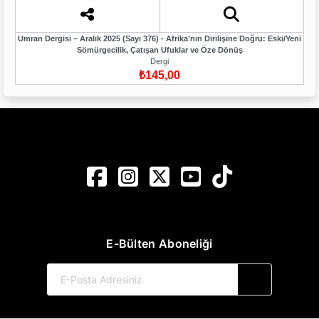
Umran Dergisi – Aralık 2025 (Sayı 376) - Afrika’nın Dirilişine Doğru: Eski/Yeni
Sömürgecilik, Çatışan Ufuklar ve Öze Dönüş
Dergi
₺145,00
E-Bülten Aboneliği