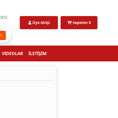
GESİ
Üye Girişi
Sepetim
0
A
VIDEOLAR
İLETİŞİM