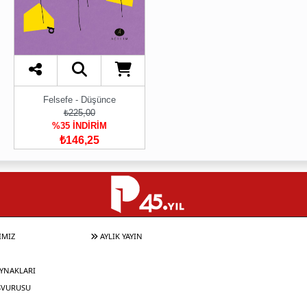
Felsefe - Düşünce
₺225,00
%35 İNDİRİM
₺146,25
IMIZ
AYLIK YAYIN
YNAKLARI
ŞVURUSU