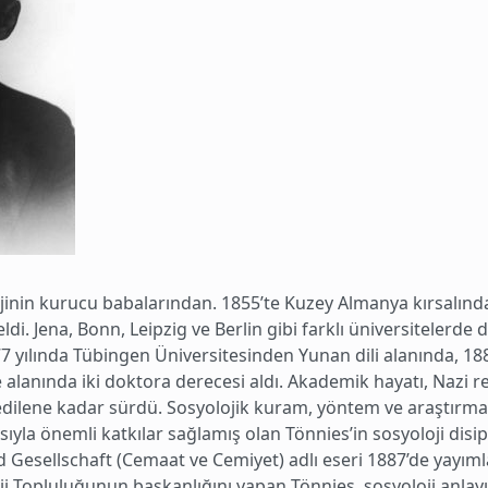
jinin kurucu babalarından. 1855’te Kuzey Almanya kırsalın
di. Jena, Bonn, Leipzig ve Berlin gibi farklı üniversiteler
 yılında Tübingen Üniversitesinden Yunan dili alanında, 188
 alanında iki doktora derecesi aldı. Akademik hayatı, Nazi re
dilene kadar sürdü. Sosyolojik kuram, yöntem ve araştırmanı
sıyla önemli katkılar sağlamış olan Tönnies’in sosyoloji disip
esellschaft (Cemaat ve Cemiyet) adlı eseri 1887’de yayımlan
i Topluluğunun başkanlığını yapan Tönnies, sosyoloji anlay