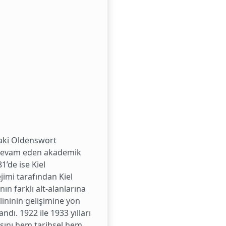
daki Oldenswort
de devam eden akademik
1’de ise Kiel
jimi tarafından Kiel
n farklı alt-alanlarına
lininin gelişimine yön
dı. 1922 ile 1933 yılları
ışını hem tarihsel hem