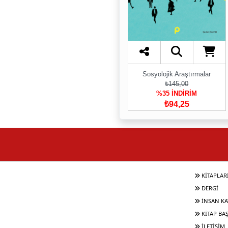
Sosyolojik Araştırmalar
₺145,00
%35 İNDİRİM
₺94,25
KİTAPLAR
DERGİ
İNSAN KA
KİTAP BA
İLETİŞİM