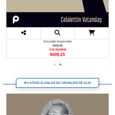
Sosyolojik Araştırmalar
₺625,00
%35 İNDİRİM
₺406,25
BU KİTABI ALANLAR BU ÜRÜNLERİ DE ALDI