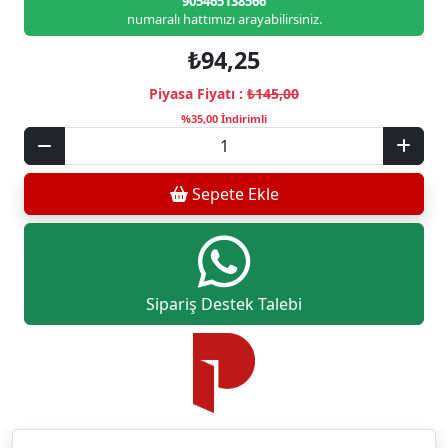
905465138566
numaralı hattımızı arayabilirsiniz.
₺94,25
Piyasa Fiyatı :
₺145,00
%35,00 İndirimli
Sepete Ekle
Sipariş Destek Talebi