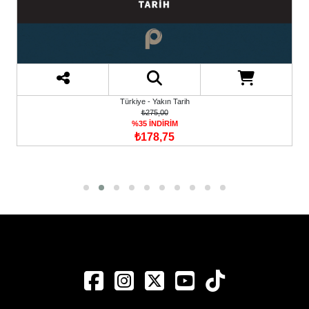
Türkiye - Yakın Tarih
₺275,00
%35 İNDİRİM
₺178,75