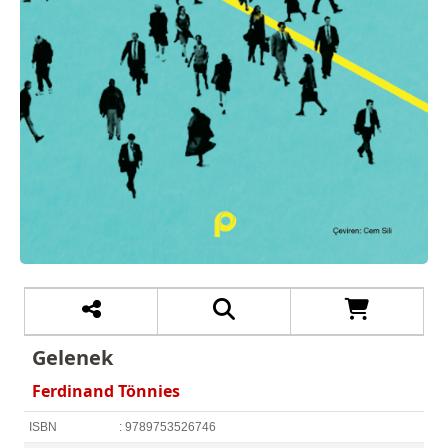
Gelenek
Ferdinand Tönnies
ISBN
: 9789753526746