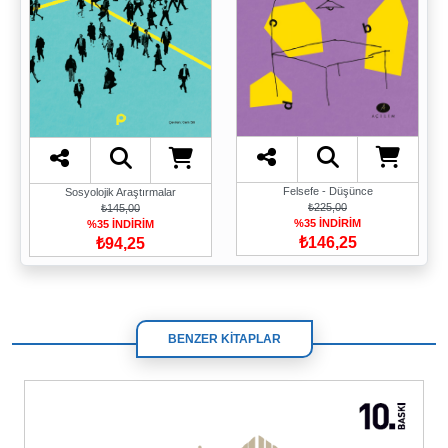
Felsefe - Düşünce
Sosyolojik Araştırmalar
₺225,00
₺145,00
%35 İNDİRİM
%35 İNDİRİM
₺146,25
₺94,25
BENZER KİTAPLAR