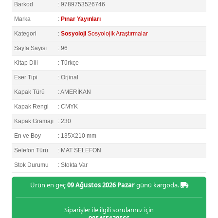
Barkod
: 9789753526746
Marka
:
Pınar Yayınları
Kategori
:
Sosyoloji
Sosyolojik Araştırmalar
Sayfa Sayısı
: 96
Kitap Dili
: Türkçe
Eser Tipi
: Orjinal
Kapak Türü
: AMERİKAN
Kapak Rengi
: CMYK
Kapak Gramajı
: 230
En ve Boy
: 135X210 mm
Selefon Türü
: MAT SELEFON
Stok Durumu
: Stokta Var
Ürün en geç
09 Ağustos 2026 Pazar
günü kargoda.
Siparişler ile ilgili sorularınız için