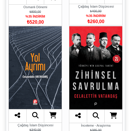
Çağdaş İslam Düşüncesi
Osmanlı Dönemi
₺400,00
₺800,00
%35 İNDİRİM
%35 İNDİRİM
₺260,00
₺520,00
Çağdaş İslam Düşüncesi
İnceleme - Araştırma
₺340,00
₺385,00