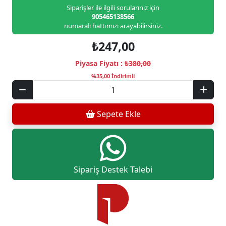
Siparişler ile ilgili sorularınız için
905465138566
numaralı hattımızı arayabilirsiniz.
₺247,00
Piyasa Fiyatı :
₺380,00
%35,00 İndirimli
Sepete Ekle
Sipariş Destek Talebi