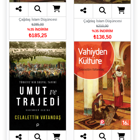
Çağdaş İslam Düşüncesi
Çağdaş İslam Düşüncesi
₺285,00
₺210,00
%35 İNDİRİM
%35 İNDİRİM
₺185,25
₺136,50