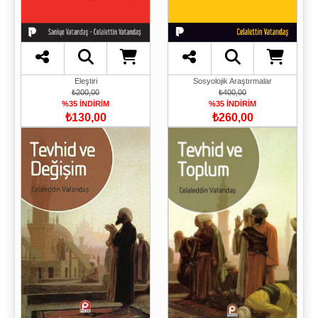
Eleştiri
Sosyolojik Araştırmalar
₺200,00
₺400,00
%35 İNDİRİM
%35 İNDİRİM
₺130,00
₺260,00