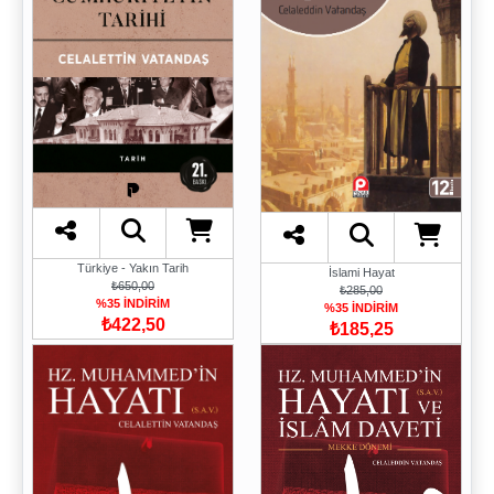
Türkiye - Yakın Tarih
İslami Hayat
₺650,00
₺285,00
%35 İNDİRİM
%35 İNDİRİM
₺422,50
₺185,25