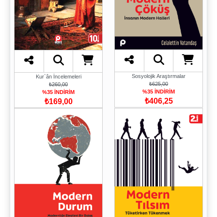
Sosyolojik Araştırmalar
Kur`ân İncelemeleri
₺625,00
₺260,00
%35 İNDİRİM
%35 İNDİRİM
₺406,25
₺169,00