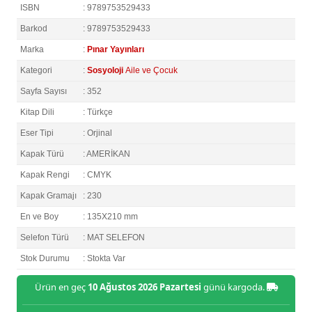
ISBN
: 9789753529433
Barkod
: 9789753529433
Marka
:
Pınar Yayınları
Kategori
:
Sosyoloji
Aile ve Çocuk
Sayfa Sayısı
: 352
Kitap Dili
: Türkçe
Eser Tipi
: Orjinal
Kapak Türü
: AMERİKAN
Kapak Rengi
: CMYK
Kapak Gramajı
: 230
En ve Boy
: 135X210 mm
Selefon Türü
: MAT SELEFON
Stok Durumu
: Stokta Var
Ürün en geç
10 Ağustos 2026 Pazartesi
günü kargoda.