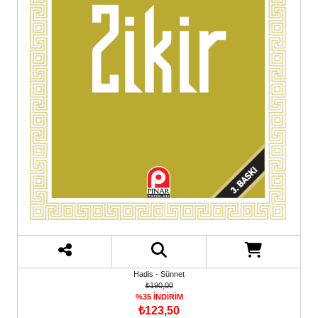
Hadis - Sünnet
₺190,00
%35 İNDİRİM
₺123,50