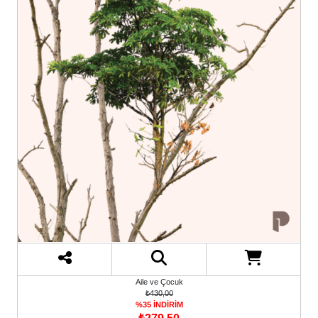
Aile ve Çocuk
₺430,00
%35 İNDİRİM