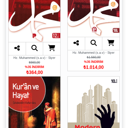
Hz. Muhammed (s.a.v) - Siyer
₺1.560,00
Hz. Muhammed (s.a.v) - Siyer
%35 İNDİRİM
₺560,00
₺1.014,00
%35 İNDİRİM
₺364,00