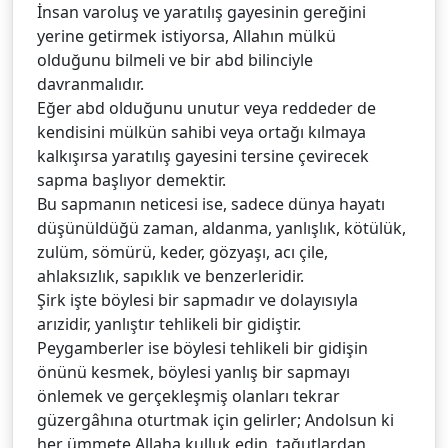
İnsan varoluş ve yaratılış gayesinin gereğini
yerine getirmek istiyorsa, Allahın mülkü
olduğunu bilmeli ve bir abd bilinciyle
davranmalıdır.
Eğer abd olduğunu unutur veya reddeder de
kendisini mülkün sahibi veya ortağı kılmaya
kalkışırsa yaratılış gayesini tersine çevirecek
sapma başlıyor demektir.
Bu sapmanın neticesi ise, sadece dünya hayatı
düşünüldüğü zaman, aldanma, yanlışlık, kötülük,
zulüm, sömürü, keder, gözyaşı, acı çile,
ahlaksızlık, sapıklık ve benzerleridir.
Şirk işte böylesi bir sapmadır ve dolayısıyla
arızidir, yanlıştır tehlikeli bir gidiştir.
Peygamberler ise böylesi tehlikeli bir gidişin
önünü kesmek, böylesi yanlış bir sapmayı
önlemek ve gerçekleşmiş olanları tekrar
güzergâhına oturtmak için gelirler; Andolsun ki
her ümmete Allaha kulluk edin, tağutlardan