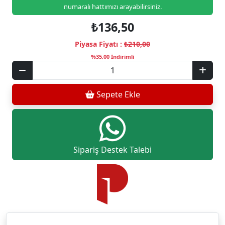
numaralı hattımızı arayabilirsiniz.
₺136,50
Piyasa Fiyatı :
₺210,00
%35,00 İndirimli
Sepete Ekle
Sipariş Destek Talebi