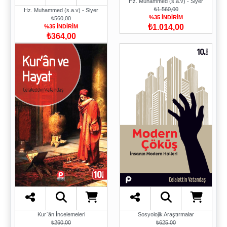
Hz. Muhammed (s.a.v) - Siyer
₺1.560,00
Hz. Muhammed (s.a.v) - Siyer
%35 İNDİRİM
₺560,00
₺1.014,00
%35 İNDİRİM
₺364,00
Sosyolojik Araştırmalar
Kur`ân İncelemeleri
₺625,00
₺260,00