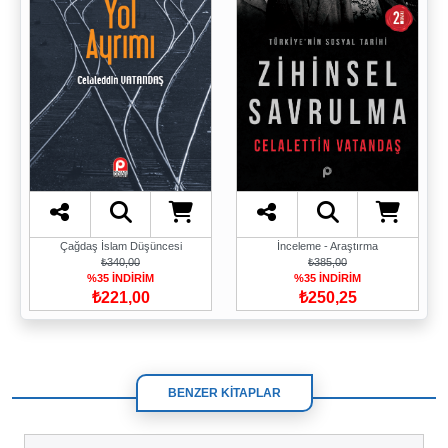
Çağdaş İslam Düşüncesi
İnceleme - Araştırma
₺340,00
₺385,00
%35 İNDİRİM
%35 İNDİRİM
₺221,00
₺250,25
BENZER KİTAPLAR