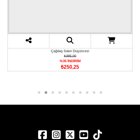
Çağdaş İslam Düşüncesi
₺385,00
%35 İNDİRİM
₺250,25