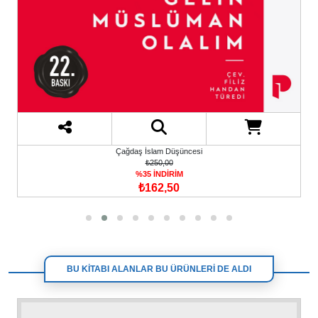
Çağdaş İslam Düşüncesi
₺250,00
%35 İNDİRİM
₺162,50
BU KİTABI ALANLAR BU ÜRÜNLERİ DE ALDI