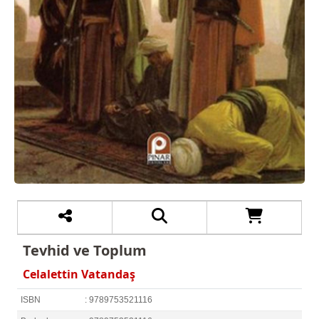
Tevhid ve Toplum
Celalettin Vatandaş
ISBN
: 9789753521116