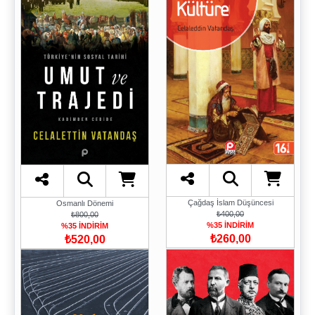
Çağdaş İslam Düşüncesi
Osmanlı Dönemi
₺400,00
₺800,00
%35 İNDİRİM
%35 İNDİRİM
₺260,00
₺520,00