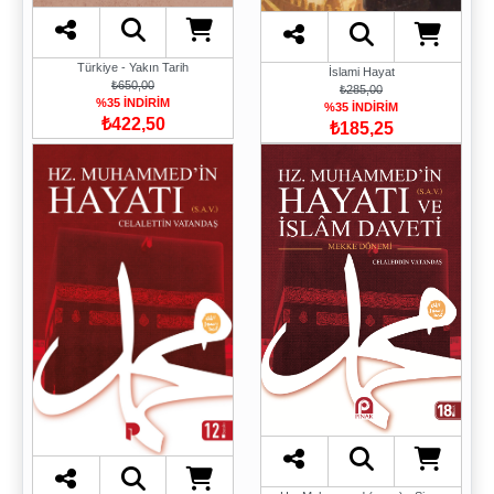
Türkiye - Yakın Tarih
İslami Hayat
₺650,00
₺285,00
%35 İNDİRİM
%35 İNDİRİM
₺422,50
₺185,25