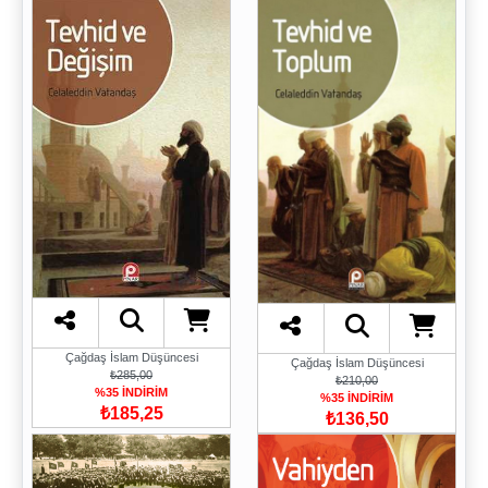
Çağdaş İslam Düşüncesi
Çağdaş İslam Düşüncesi
₺285,00
₺210,00
%35 İNDİRİM
%35 İNDİRİM
₺185,25
₺136,50