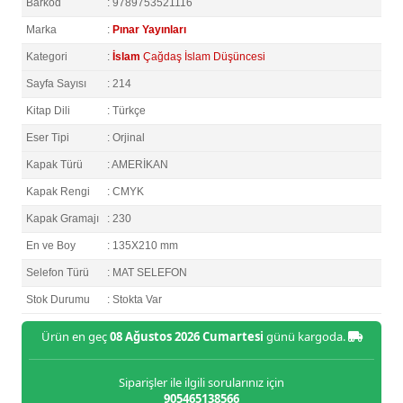
Barkod
: 9789753521116
Marka
:
Pınar Yayınları
Kategori
:
İslam
Çağdaş İslam Düşüncesi
Sayfa Sayısı
: 214
Kitap Dili
: Türkçe
Eser Tipi
: Orjinal
Kapak Türü
: AMERİKAN
Kapak Rengi
: CMYK
Kapak Gramajı
: 230
En ve Boy
: 135X210 mm
Selefon Türü
: MAT SELEFON
Stok Durumu
: Stokta Var
Ürün en geç
08 Ağustos 2026 Cumartesi
günü kargoda.
Siparişler ile ilgili sorularınız için
905465138566