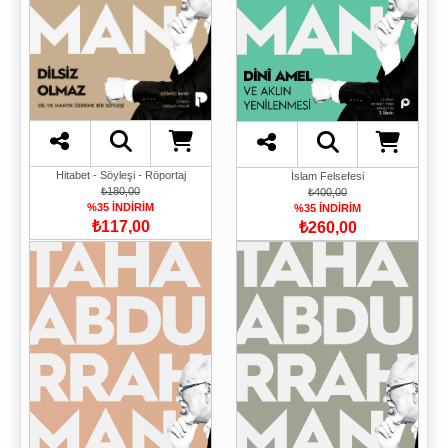
Hitabet - Söyleşi - Röportaj
İslam Felsefesi
₺180,00
₺400,00
%35 İNDİRİM
%35 İNDİRİM
₺117,00
₺260,00