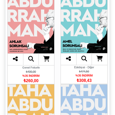
Edebiyat - Diğer
Genel Felsefe
₺474,50
₺400,00
%35 İNDİRİM
%35 İNDİRİM
₺308,43
₺260,00