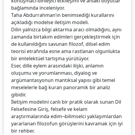
konuşmacı-dinleyici etkileşimi ve ahlaki boyutlar
bağlamında inceleniyor.
Taha Abdurrahman’ın benimsediği kurallarını
açıkladığı modelse iletişim modeli.
Dilin yalnızca bilgi aktarma aracı olmadığını, aynı
zamanda birtakım edimleri gerçekleştirmek için
de kullanıldığını savunan filozof, dilsel edim
teorisi etrafında esne ama rastlanan olgunlukta
bir entelektüel tartışma yürütüyor.
Eser, dille eylem arasındaki ilişki, anlamın
oluşumu ve yorumlanması, diyalog ve
argümantasyonun mantıksal yapısı gibi temel
meselelerle bağ kuran panoramik bir analiz
gibidir.
İletişim modelini canlı bir pratik olarak sunan Dil
Felsefesine Giriş, felsefe ve kelam
araştırmalarında edim¬bilimselci yaklaşımlardan
yararlanan filozofun görüşlerini kavramak için iyi
bir rehber.