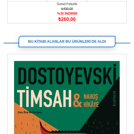
Genel Felsefe
₺400,00
%35 İNDİRİM
₺260,00
BU KİTABI ALANLAR BU ÜRÜNLERİ DE ALDI