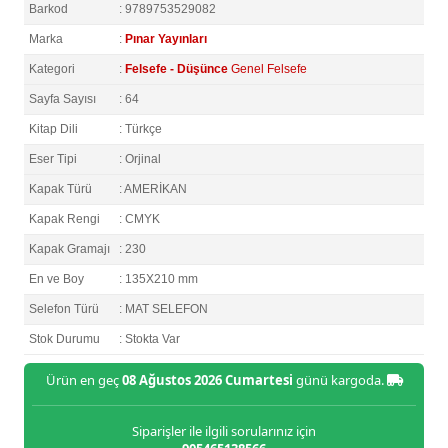
Barkod
: 9789753529082
Marka
:
Pınar Yayınları
Kategori
:
Felsefe - Düşünce
Genel Felsefe
Sayfa Sayısı
: 64
Kitap Dili
: Türkçe
Eser Tipi
: Orjinal
Kapak Türü
: AMERİKAN
Kapak Rengi
: CMYK
Kapak Gramajı
: 230
En ve Boy
: 135X210 mm
Selefon Türü
: MAT SELEFON
Stok Durumu
: Stokta Var
Ürün en geç
08 Ağustos 2026 Cumartesi
günü kargoda.
Siparişler ile ilgili sorularınız için