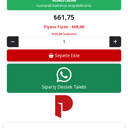
905465138566
numaralı hattımızı arayabilirsiniz.
₺61,75
Piyasa Fiyatı :
₺95,00
%35,00 İndirimli
Sepete Ekle
Sipariş Destek Talebi