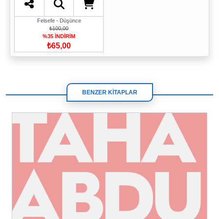
Felsefe - Düşünce
₺100,00
%35 İNDİRİM
₺65,00
BENZER KİTAPLAR