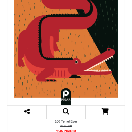
100 Temel Eser
₺145,00
%35 İNDİRİM