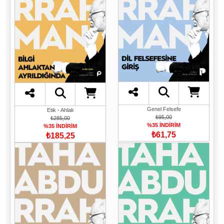
Genel Felsefe
Etik - Ahlak
₺95,00
₺285,00
%35 İNDİRİM
%35 İNDİRİM
₺61,75
₺185,25