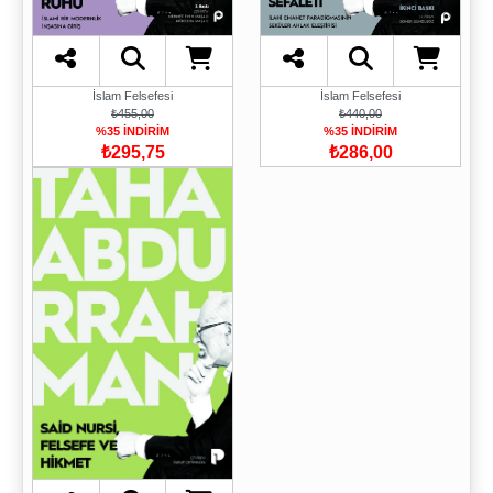
İslam Felsefesi
İslam Felsefesi
₺440,00
₺455,00
%35 İNDİRİM
%35 İNDİRİM
₺286,00
₺295,75