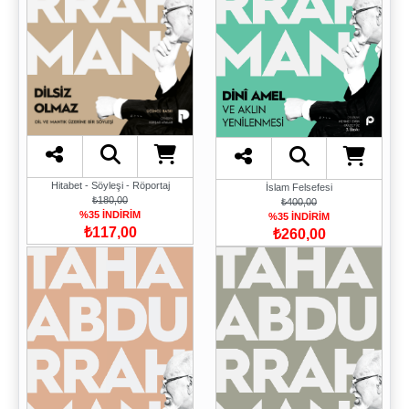
Hitabet - Söyleşi - Röportaj
İslam Felsefesi
₺180,00
₺400,00
%35 İNDİRİM
%35 İNDİRİM
₺117,00
₺260,00