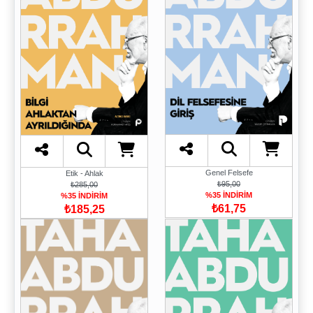
Genel Felsefe
Etik - Ahlak
₺95,00
₺285,00
%35 İNDİRİM
%35 İNDİRİM
₺61,75
₺185,25