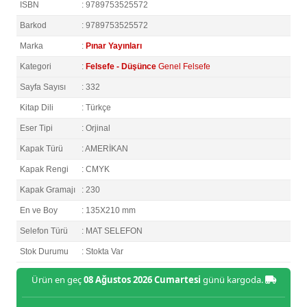
ISBN
: 9789753525572
Barkod
: 9789753525572
Marka
:
Pınar Yayınları
Kategori
:
Felsefe - Düşünce
Genel Felsefe
Sayfa Sayısı
: 332
Kitap Dili
: Türkçe
Eser Tipi
: Orjinal
Kapak Türü
: AMERİKAN
Kapak Rengi
: CMYK
Kapak Gramajı
: 230
En ve Boy
: 135X210 mm
Selefon Türü
: MAT SELEFON
Stok Durumu
: Stokta Var
Ürün en geç
08 Ağustos 2026 Cumartesi
günü kargoda.