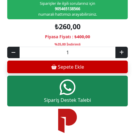
Siparişler ile ilgili sorularınız için
905465138566
numaralı hattımızı arayabilirsiniz.
₺260,00
Piyasa Fiyatı :
₺400,00
%35,00 İndirimli
Sepete Ekle
Sipariş Destek Talebi