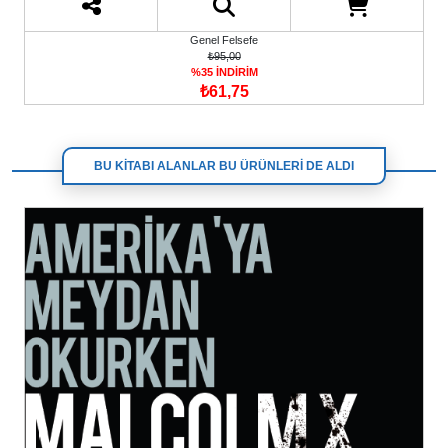
Genel Felsefe
₺95,00
%35 İNDİRİM
₺61,75
BU KİTABI ALANLAR BU ÜRÜNLERİ DE ALDI