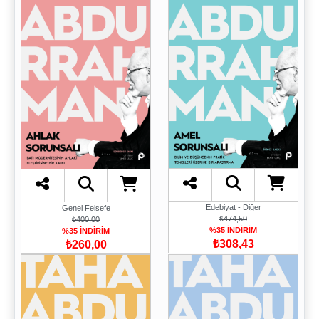
Edebiyat - Diğer
Genel Felsefe
₺474,50
₺400,00
%35 İNDİRİM
%35 İNDİRİM
₺308,43
₺260,00