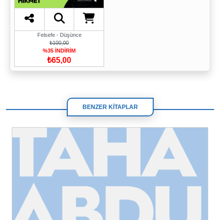
Felsefe - Düşünce
₺100,00
%35 İNDİRİM
₺65,00
BENZER KİTAPLAR