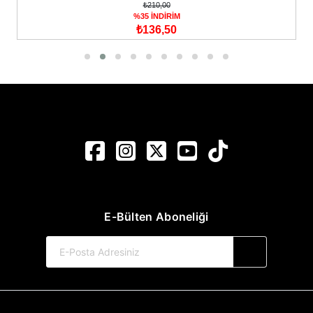
₺210,00
%35 İNDİRİM
₺136,50
E-Bülten Aboneliği