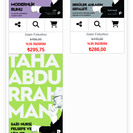
İslam Felsefesi
İslam Felsefesi
₺440,00
₺455,00
%35 İNDİRİM
%35 İNDİRİM
₺286,00
₺295,75