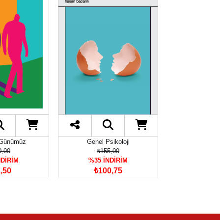
 Günümüz
Genel Psikoloji
Roman - Düny
0,00
₺155,00
₺110
NDİRİM
%35 İNDİRİM
%35 İN
,50
₺100,75
₺71