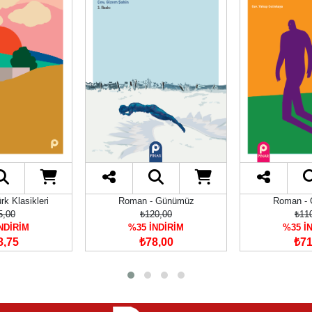
k Klasikleri
Roman - Günümüz
Roman -
5,00
₺120,00
₺11
NDİRİM
%35 İNDİRİM
%35 İ
8,75
₺78,00
₺71