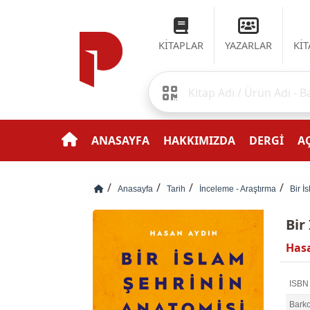
KİTAPLAR
YAZARLAR
Kİ
ANASAYFA
HAKKIMIZDA
DERGİ
AÇ
Anasayfa
Tarih
İnceleme - Araştırma
Bir İ
Bir
Has
ISBN
Bark