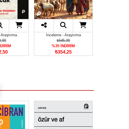
 Araştırma
İnceleme - Araştırma
İnceleme -
0,00
₺545,00
₺250
NDİRİM
%35 İNDİRİM
%35 İN
2,50
₺354,25
₺162