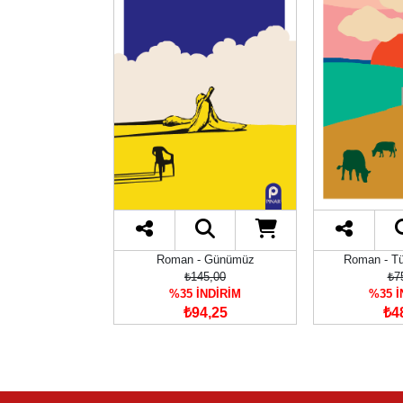
ncelemeleri
Roman - Günümüz
Roman - Tür
60,00
₺145,00
₺7
İNDİRİM
%35 İNDİRİM
%35 İ
69,00
₺94,25
₺4