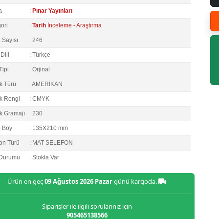
a
:
Pınar Yayınları
ori
:
Tarih
İnceleme - Araştırma
 Sayısı
: 246
Dili
: Türkçe
Tipi
: Orjinal
k Türü
: AMERİKAN
k Rengi
: CMYK
k Gramajı
: 230
e Boy
: 135X210 mm
on Türü
: MAT SELEFON
 Durumu
: Stokta Var
Ürün en geç
09 Ağustos 2026 Pazar
günü kargoda.
Siparişler ile ilgili sorularınız için
905465138566