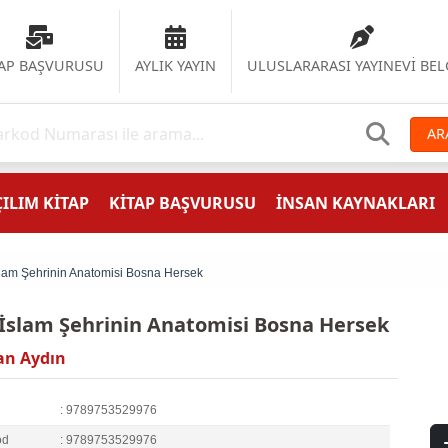
TAP BAŞVURUSU
AYLIK YAYIN
ULUSLARARASI YAYINEVİ BEL
AR
ILIM KİTAP
KİTAP BAŞVURUSU
İNSAN KAYNAKLARI
slam Şehrinin Anatomisi Bosna Hersek
 İslam Şehrinin Anatomisi Bosna Hersek
an Aydın
: 9789753529976
od
: 9789753529976