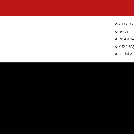
KİTAPLAR
DERGİ
İNSAN KA
KİTAP BA
İLETİŞİM