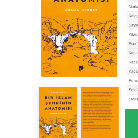
Mark
Kateg
Sayfa
Kitap 
Eser 
Kapa
Kapa
Kapa
En v
Selef
Stok