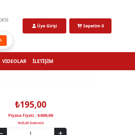
GESİ
Üye Girişi
Sepetim
0
A
VIDEOLAR
İLETİŞİM
₺195,00
Piyasa Fiyatı :
₺300,00
%35,00 İndirimli