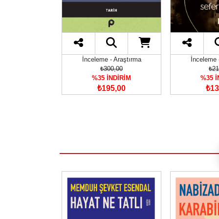
- Araştırma
İnceleme - Araştırma
İnceleme 
30,00
₺300,00
₺21
İNDİRİM
%35 İNDİRİM
%35 İ
39,50
₺195,00
₺13