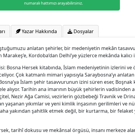
numaralı hattımızı arayabilirsiniz.
arı
Yazar Hakkında
Dosyalar
luştuğumuzu anlatan şehirler, bir medeniyetin mekân tasav
 Marakeş’e, Kordoba’dan Delhi’ye yüzlerce mekânda kalıcı iz
i: Bosna Hersek kitabında, İslam medeniyetinin izlerini ve 
celiyor. Çok katmanlı mimari yapısıyla Saraybosna’yı anlatan
n Bosna’ya İslam şehir tasavvurunun izini süren eser, Boşnak
la ele alıyor. Tarihin ana imarının büyük şehirlerin vadisinden
oçitel, Nezir Ağa Camisi, vezirlerin gözbebeği Travnik ve D
dan yaşanan yıkımlar ve yeni kimlik inşasının gerilimleri ve n
ha yakından şahitlik etmek değil, bir kurtarma, bir felaket
rsek, tarihî dokusu ve mekânsal örgüsü, insanı merkeze alan