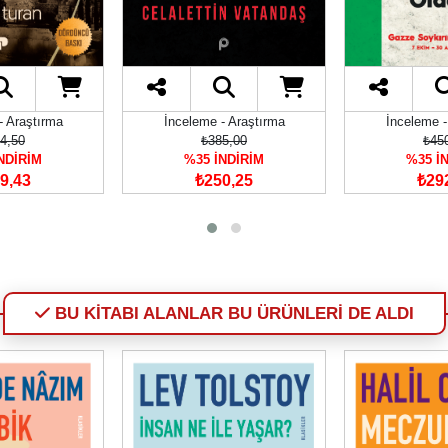
- Araştırma
İnceleme - Araştırma
İnceleme -
4,50
₺385,00
₺45
NDİRİM
%35 İNDİRİM
%35 İ
9,43
₺250,25
₺29
BU KİTABI ALANLAR BU ÜRÜNLERİ DE ALDI