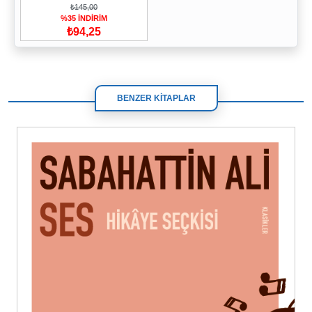
₺145,00
%35 İNDİRİM
₺94,25
BENZER KİTAPLAR