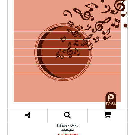
Hikaye - Öykü
₺145,00
%35 İNDİRİM