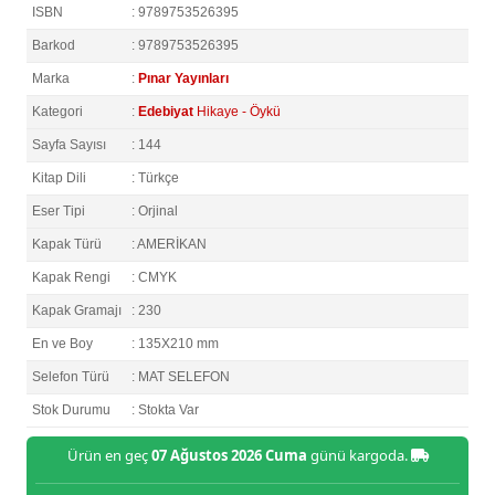
ISBN
: 9789753526395
Barkod
: 9789753526395
Marka
:
Pınar Yayınları
Kategori
:
Edebiyat
Hikaye - Öykü
Sayfa Sayısı
: 144
Kitap Dili
: Türkçe
Eser Tipi
: Orjinal
Kapak Türü
: AMERİKAN
Kapak Rengi
: CMYK
Kapak Gramajı
: 230
En ve Boy
: 135X210 mm
Selefon Türü
: MAT SELEFON
Stok Durumu
: Stokta Var
Ürün en geç
07 Ağustos 2026 Cuma
günü kargoda.