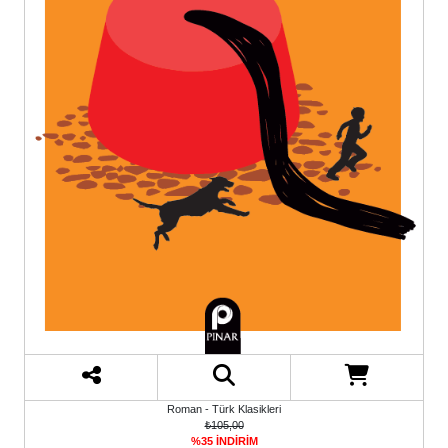
Roman - Türk Klasikleri
₺105,00
%35 İNDİRİM