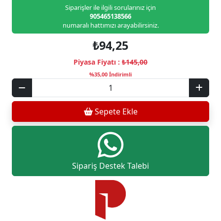
Siparişler ile ilgili sorularınız için
905465138566
numaralı hattımızı arayabilirsiniz.
₺94,25
Piyasa Fiyatı :
₺145,00
%35,00 İndirimli
Sepete Ekle
Sipariş Destek Talebi