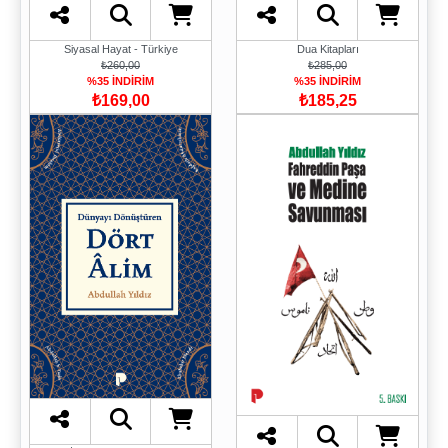
Dua Kitapları
Siyasal Hayat - Türkiye
₺285,00
₺260,00
%35 İNDİRİM
%35 İNDİRİM
₺185,25
₺169,00