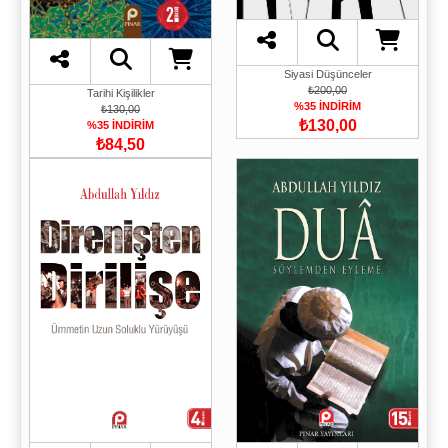
Siyasi Düşünceler
₺200,00
Tarihi Kişilikler
%35 İNDİRİM
₺130,00
₺130,00
%35 İNDİRİM
₺84,50