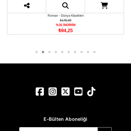
Roman - Dünya Klasikleri
₺125,00
%35 İNDİRİM
₺81,25
E-Bülten Aboneliği