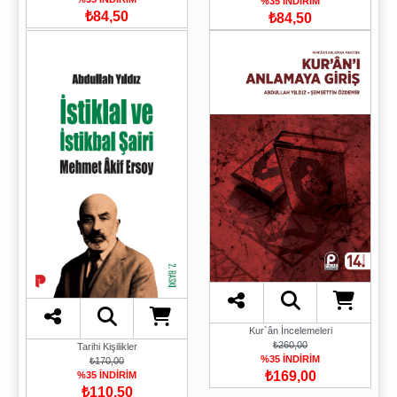
%35 İNDİRİM
₺84,50
₺84,50
Kur`ân İncelemeleri
₺260,00
Tarihi Kişilikler
%35 İNDİRİM
₺170,00
₺169,00
%35 İNDİRİM
₺110,50