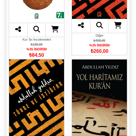
Diğer
Kur`ân İncelemeleri
₺400,00
₺130,00
%35 İNDİRİM
%35 İNDİRİM
₺260,00
₺84,50