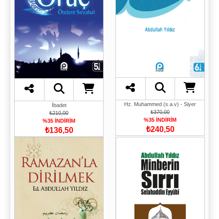
Hz. Muhammed (s.a.v) - Siyer
İbadet
₺370,00
₺210,00
%35 İNDİRİM
%35 İNDİRİM
₺240,50
₺136,50