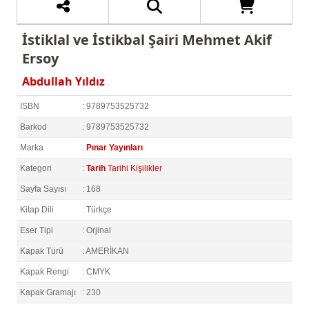
İstiklal ve İstikbal Şairi Mehmet Akif
Ersoy
Abdullah Yıldız
ISBN
: 9789753525732
Barkod
: 9789753525732
Marka
:
Pınar Yayınları
Kategori
:
Tarih
Tarihi Kişilikler
Sayfa Sayısı
: 168
Kitap Dili
: Türkçe
Eser Tipi
: Orjinal
Kapak Türü
: AMERİKAN
Kapak Rengi
: CMYK
Kapak Gramajı
: 230