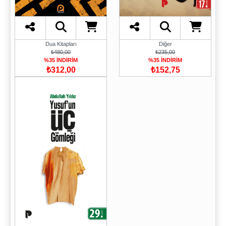
Dua Kitapları
Diğer
₺480,00
₺235,00
%35 İNDİRİM
%35 İNDİRİM
₺312,00
₺152,75