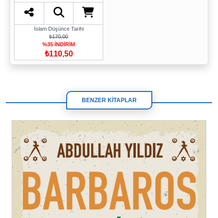
İslam Düşünce Tarihi
₺170,00
%35 İNDİRİM
₺110,50
BENZER KİTAPLAR