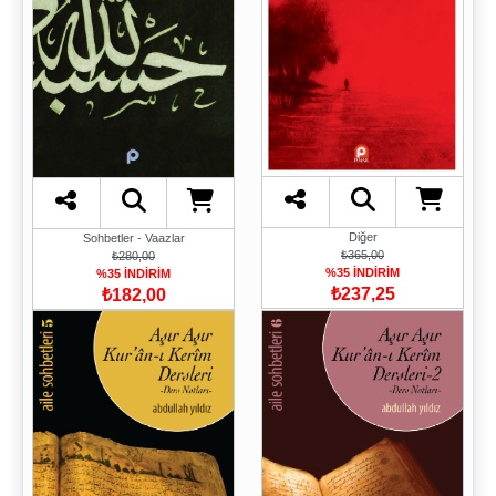
Diğer
Sohbetler - Vaazlar
₺365,00
₺280,00
%35 İNDİRİM
%35 İNDİRİM
₺237,25
₺182,00