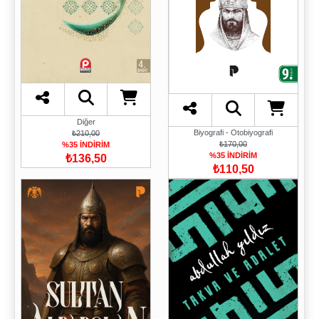
Diğer
Biyografi - Otobiyografi
₺210,00
₺170,00
%35 İNDİRİM
%35 İNDİRİM
₺136,50
₺110,50