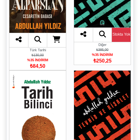
Stokta Yok
Diğer
₺385,00
Türk Tarihi
%35 İNDİRİM
₺130,00
₺250,25
%35 İNDİRİM
₺84,50