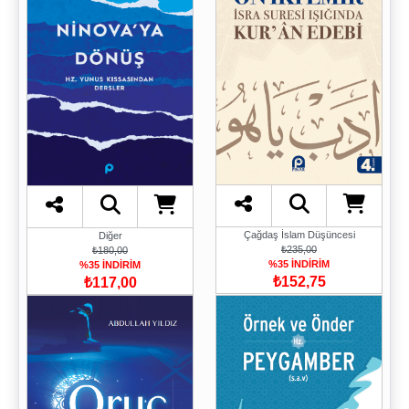
Çağdaş İslam Düşüncesi
Diğer
₺235,00
₺180,00
%35 İNDİRİM
%35 İNDİRİM
₺152,75
₺117,00