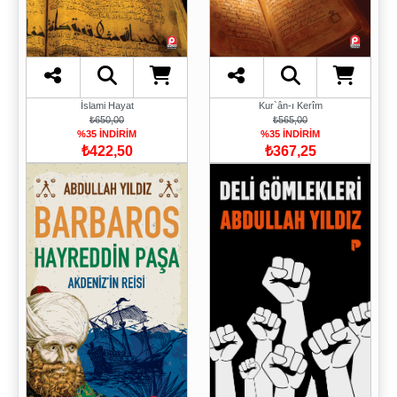
İslami Hayat
Kur`ân-ı Kerîm
₺650,00
₺565,00
%35 İNDİRİM
%35 İNDİRİM
₺422,50
₺367,25