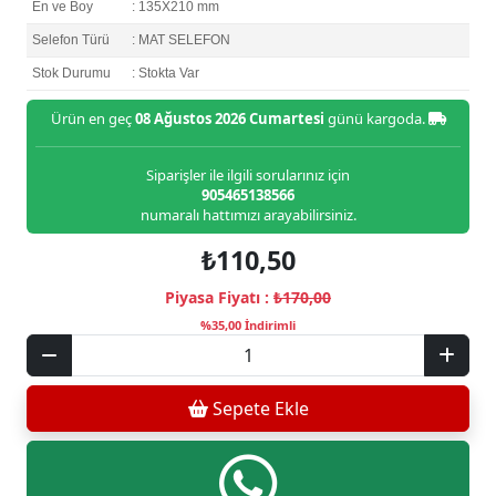
En ve Boy
: 135X210 mm
Selefon Türü
: MAT SELEFON
Stok Durumu
: Stokta Var
Ürün en geç
08 Ağustos 2026 Cumartesi
günü kargoda.
Siparişler ile ilgili sorularınız için
905465138566
numaralı hattımızı arayabilirsiniz.
₺110,50
Piyasa Fiyatı :
₺170,00
%35,00 İndirimli
Sepete Ekle