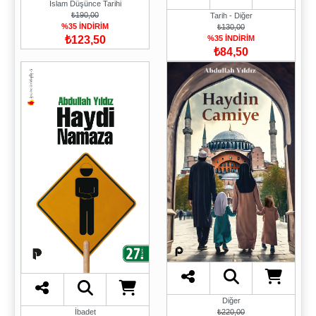
İslam Düşünce Tarihi
₺190,00
Tarih - Diğer
%35 İNDİRİM
₺130,00
₺123,50
%35 İNDİRİM
₺84,50
Diğer
İbadet
₺220,00