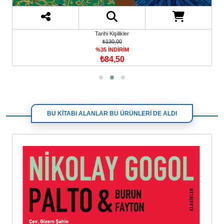
Tarihi Kişilikler
₺340,00
%35 İNDİRİM
₺221,00
BU KİTABI ALANLAR BU ÜRÜNLERİ DE ALDI