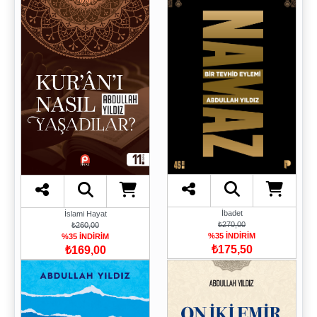
İbadet
İslami Hayat
₺270,00
₺260,00
%35 İNDİRİM
%35 İNDİRİM
₺175,50
₺169,00