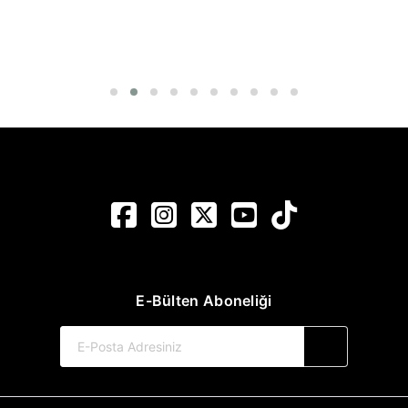
Çağdaş İslam Düşüncesi
₺250,00
%35 İNDİRİM
₺162,50
E-Bülten Aboneliği