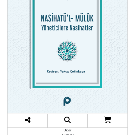
Diğer
₺425,00