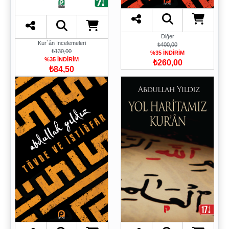
Diğer
Kur`ân İncelemeleri
₺400,00
₺130,00
%35 İNDİRİM
%35 İNDİRİM
₺260,00
₺84,50