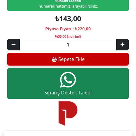
905465138566
numaralı hattımızı arayabilirsiniz.
₺143,00
Piyasa Fiyatı :
₺220,00
%35,00 İndirimli
Sepete Ekle
Sipariş Destek Talebi