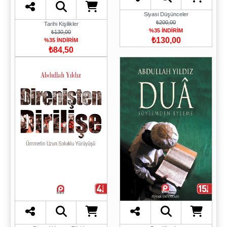
Siyasi Düşünceler
₺200,00
Tarihi Kişilikler
%35 İNDİRİM
₺130,00
₺130,00
%35 İNDİRİM
₺84,50