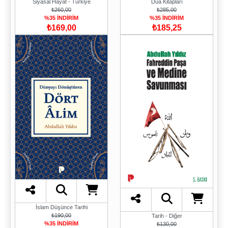
Dua Kitapları
Siyasal Hayat - Türkiye
₺285,00
₺260,00
%35 İNDİRİM
%35 İNDİRİM
₺185,25
₺169,00
İslam Düşünce Tarihi
₺190,00
Tarih - Diğer
%35 İNDİRİM
₺130,00