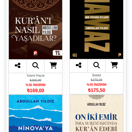
İbadet
İslami Hayat
₺270,00
₺260,00
%35 İNDİRİM
%35 İNDİRİM
₺175,50
₺169,00