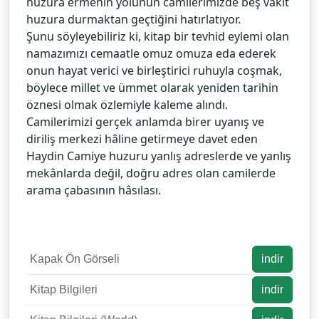
huzura ermenin yolunun camilerimizde beş vakit
huzura durmaktan geçtiğini hatırlatıyor.
Şunu söyleyebiliriz ki, kitap bir tevhid eylemi olan
namazımızı cemaatle omuz omuza eda ederek
onun hayat verici ve birleştirici ruhuyla coşmak,
böylece millet ve ümmet olarak yeniden tarihin
öznesi olmak özlemiyle kaleme alındı.
Camilerimizi gerçek anlamda birer uyanış ve
diriliş merkezi hâline getirmeye davet eden
Haydin Camiye huzuru yanlış adreslerde ve yanlış
mekânlarda değil, doğru adres olan camilerde
arama çabasının hâsılası.
Kapak Ön Görseli
indir
Kitap Bilgileri
indir