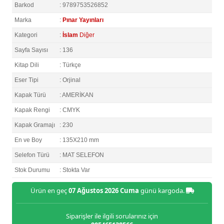
Barkod
: 9789753526852
Marka
:
Pınar Yayınları
Kategori
:
İslam
Diğer
Sayfa Sayısı
: 136
Kitap Dili
: Türkçe
Eser Tipi
: Orjinal
Kapak Türü
: AMERİKAN
Kapak Rengi
: CMYK
Kapak Gramajı
: 230
En ve Boy
: 135X210 mm
Selefon Türü
: MAT SELEFON
Stok Durumu
: Stokta Var
Ürün en geç
07 Ağustos 2026 Cuma
günü kargoda.
Siparişler ile ilgili sorularınız için