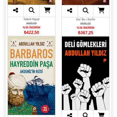
İslami Hayat
Kur`ân-ı Kerîm
₺650,00
₺565,00
%35 İNDİRİM
%35 İNDİRİM
₺422,50
₺367,25