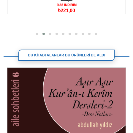
%35 İNDİRİM
₺276,25
BU KİTABI ALANLAR BU ÜRÜNLERİ DE ALDI