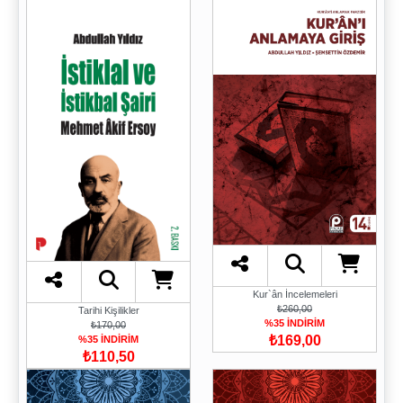
Kur`ân İncelemeleri
₺260,00
Tarihi Kişilikler
%35 İNDİRİM
₺170,00
₺169,00
%35 İNDİRİM
₺110,50