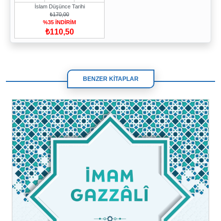
İslam Düşünce Tarihi
₺170,00
%35 İNDİRİM
₺110,50
BENZER KİTAPLAR