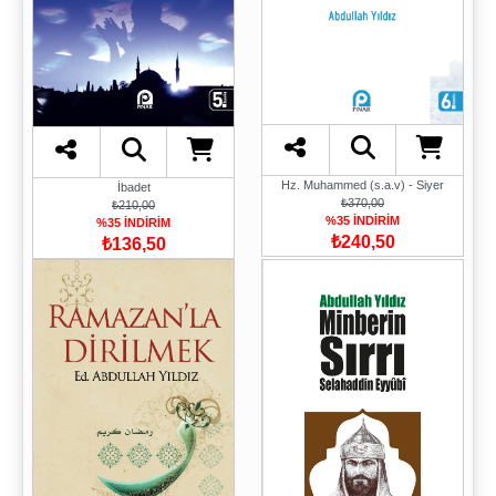
Hz. Muhammed (s.a.v) - Siyer
İbadet
₺370,00
₺210,00
%35 İNDİRİM
%35 İNDİRİM
₺240,50
₺136,50