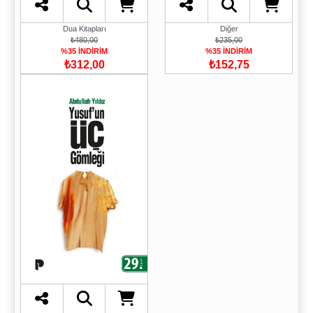
Dua Kitapları
Diğer
₺480,00
₺235,00
%35 İNDİRİM
%35 İNDİRİM
₺312,00
₺152,75