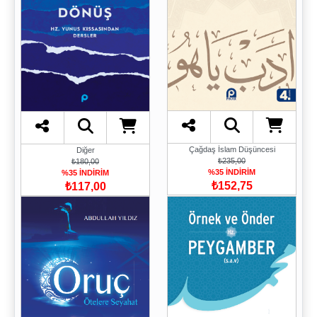
Çağdaş İslam Düşüncesi
Diğer
₺235,00
₺180,00
%35 İNDİRİM
%35 İNDİRİM
₺152,75
₺117,00