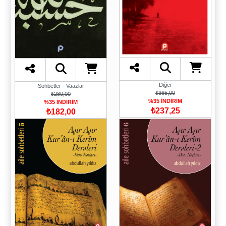
Diğer
Sohbetler - Vaazlar
₺365,00
₺280,00
%35 İNDİRİM
%35 İNDİRİM
₺237,25
₺182,00