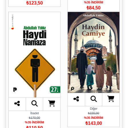
₺123,50
%35 İNDİRİM
₺84,50
Diğer
İbadet
₺220,00
₺170,00
%35 İNDİRİM
%35 İNDİRİM
₺143,00
₺110,50