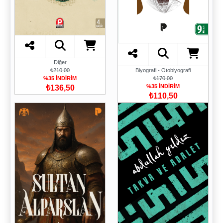
Diğer
Biyografi - Otobiyografi
₺210,00
₺170,00
%35 İNDİRİM
%35 İNDİRİM
₺136,50
₺110,50