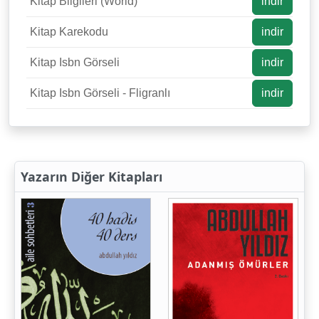
Kitap Bilgileri (World)
indir
Kitap Karekodu
indir
Kitap Isbn Görseli
indir
Kitap Isbn Görseli - Fligranlı
indir
Yazarın Diğer Kitapları