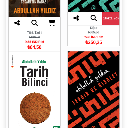
Stokta Yok
Diğer
₺385,00
Türk Tarihi
%35 İNDİRİM
₺130,00
₺250,25
%35 İNDİRİM
₺84,50