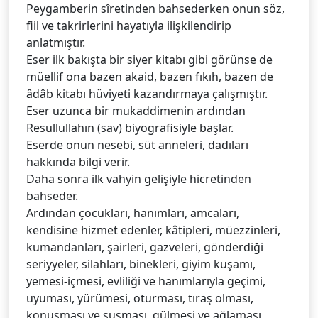
Peygamberin sîretinden bahsederken onun söz,
fiil ve takrirlerini hayatıyla ilişkilendirip
anlatmıştır.
Eser ilk bakışta bir siyer kitabı gibi görünse de
müellif ona bazen akaid, bazen fıkıh, bazen de
âdâb kitabı hüviyeti kazandırmaya çalışmıştır.
Eser uzunca bir mukaddimenin ardından
Resullullahın (sav) biyografisiyle başlar.
Eserde onun nesebi, süt anneleri, dadıları
hakkında bilgi verir.
Daha sonra ilk vahyin gelişiyle hicretinden
bahseder.
Ardından çocukları, hanımları, amcaları,
kendisine hizmet edenler, kâtipleri, müezzinleri,
kumandanları, şairleri, gazveleri, gönderdiği
seriyyeler, silahları, binekleri, giyim kuşamı,
yemesi-içmesi, evliliği ve hanımlarıyla geçimi,
uyuması, yürümesi, oturması, tıraş olması,
konuşması ve susması, gülmesi ve ağlaması