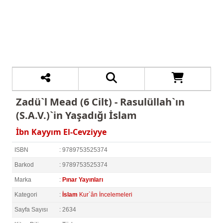
Zadü`l Mead (6 Cilt) - Rasulüllah`ın
(S.A.V.)`in Yaşadığı İslam
İbn Kayyım El-Cevziyye
ISBN
: 9789753525374
Barkod
: 9789753525374
Marka
:
Pınar Yayınları
Kategori
:
İslam
Kur`ân İncelemeleri
Sayfa Sayısı
: 2634