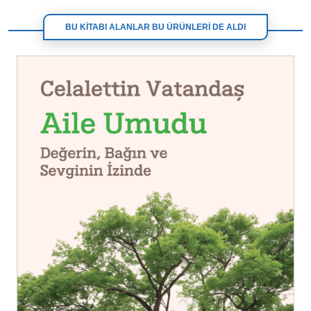
BU KİTABI ALANLAR BU ÜRÜNLERİ DE ALDI