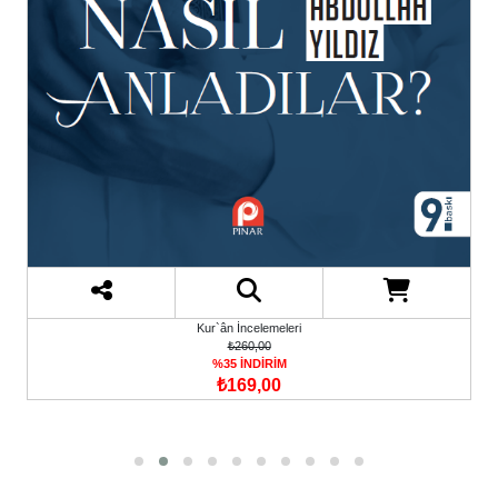
Kur`ân İncelemeleri
₺260,00
%35 İNDİRİM
₺169,00