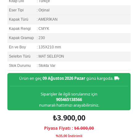
Kitap Dili
: Türkçe
Eser Tipi
: Orjinal
Kapak Türü
: AMERİKAN
Kapak Rengi
: CMYK
Kapak Gramajı
: 230
En ve Boy
: 135X210 mm
Selefon Türü
: MAT SELEFON
Stok Durumu
: Stokta Var
Ürün en geç
09 Ağustos 2026 Pazar
günü kargoda.
Siparişler ile ilgili sorularınız için
905465138566
numaralı hattımızı arayabilirsiniz.
₺3.900,00
Piyasa Fiyatı :
₺6.000,00
%35,00 İndirimli