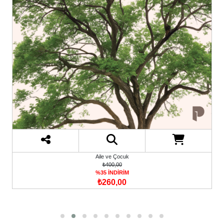
Aile ve Çocuk
₺400,00
%35 İNDİRİM
₺260,00