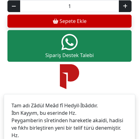
Sepete Ekle
Sipariş Destek Talebi
Tam adı Zâdül Meâd fî Hedyil-İbâddır.
İbn Kayyım, bu eserinde Hz.
Peygamberin sîretinden hareketle akaidi, hadisi
ve fıkhı birleştiren yeni bir telif türü denemiştir.
Hz.