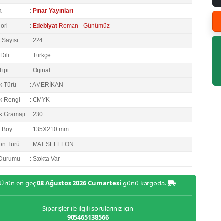
a
:
Pınar Yayınları
ori
:
Edebiyat
Roman - Günümüz
 Sayısı
: 224
Dili
: Türkçe
Tipi
: Orjinal
k Türü
: AMERİKAN
k Rengi
: CMYK
k Gramajı
: 230
e Boy
: 135X210 mm
on Türü
: MAT SELEFON
 Durumu
: Stokta Var
Ürün en geç
08 Ağustos 2026 Cumartesi
günü kargoda.
Siparişler ile ilgili sorularınız için
905465138566