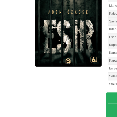
Mark
Kateg
Sayfa
Kitap 
Eser 
Kapa
Kapa
Kapa
En v
Selef
Stok