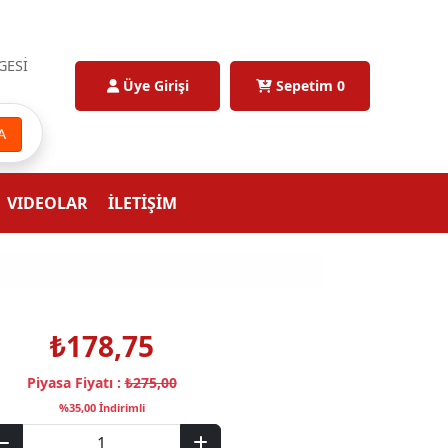
GESİ
Üye Girişi
Sepetim
0
A
VIDEOLAR
İLETİŞİM
₺178,75
Piyasa Fiyatı :
₺275,00
%35,00 İndirimli