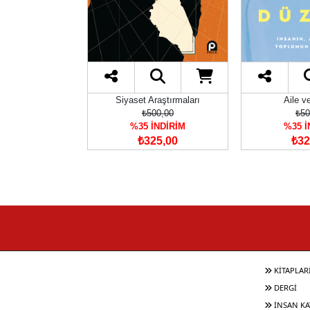
am Düşüncesi
Siyaset Araştırmaları
Aile v
85,00
₺500,00
₺50
İNDİRİM
%35 İNDİRİM
%35 İ
85,25
₺325,00
₺32
KİTAPLAR
DERGİ
İNSAN KA