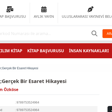
TAP BAŞVURUSU
AYLIK YAYIN
ULUSLARARASI YAYINEVİ BEL
AR
ILIM KİTAP
KİTAP BAŞVURUSU
İNSAN KAYNAKLARI
ir;Gerçek Bir Esaret Hikayesi
r;Gerçek Bir Esaret Hikayesi
m Özköse
: 9789753524964
od
: 9789753524964