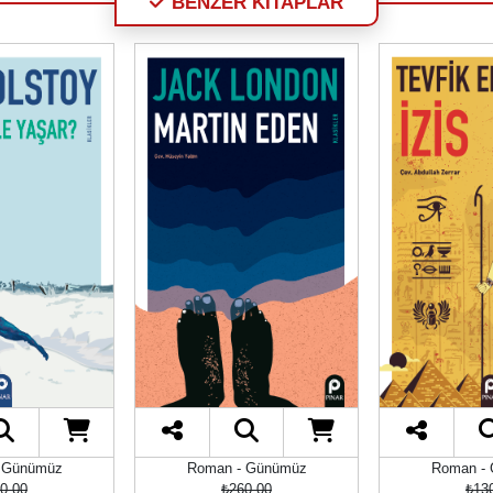
BENZER KİTAPLAR
 Günümüz
Roman - Günümüz
Roman -
0,00
₺260,00
₺13