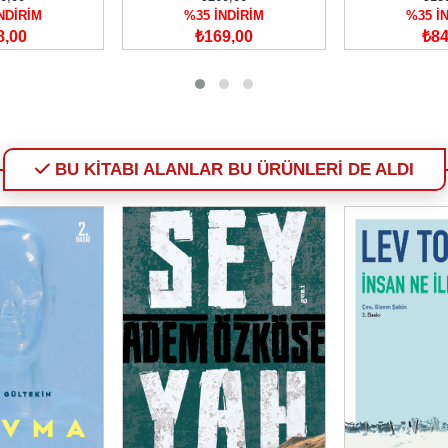
NDİRİM
%35 İNDİRİM
%35 İ
8,00
₺169,00
₺84
BU KİTABI ALANLAR BU ÜRÜNLERİ DE ALDI