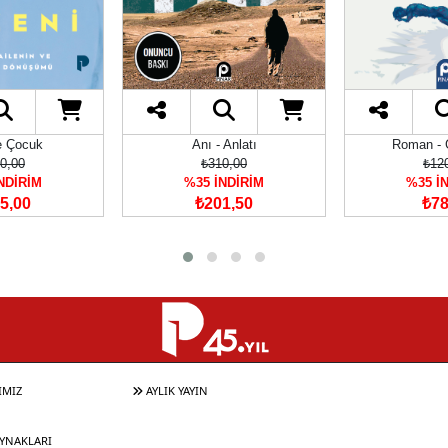
e Çocuk
Anı - Anlatı
Roman -
0,00
₺310,00
₺12
NDİRİM
%35 İNDİRİM
%35 İ
5,00
₺201,50
₺78
IMIZ
AYLIK YAYIN
YNAKLARI