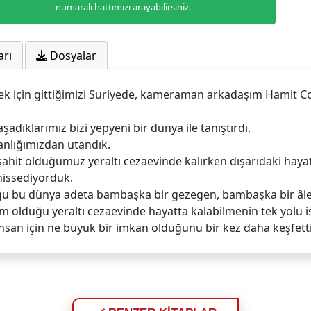
numaralı hattımızı arayabilirsiniz.
arı
Dosyalar
ek için gittiğimizi Suriyede, kameraman arkadaşım Hamit Coş
şadıklarımız bizi yepyeni bir dünya ile tanıştırdı.
anlığımızdan utandık.
ahit olduğumuz yeraltı cezaevinde kalırken dışarıdaki hay
hissediyorduk.
ğu bu dünya adeta bambaşka bir gezegen, bambaşka bir âle
m olduğu yeraltı cezaevinde hayatta kalabilmenin tek yolu 
insan için ne büyük bir imkan olduğunu bir kez daha keşfetti