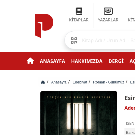
KİTAPLAR
YAZARLAR
Kİ
ANASAYFA
HAKKIMIZDA
DERGİ
AÇ
Anasayfa
Edebiyat
Roman - Günümüz
Es
Esi
Ade
ISBN
Bark