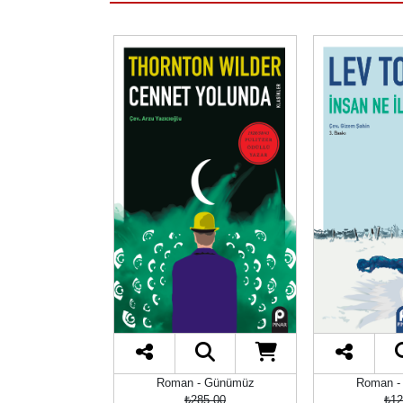
- Günümüz
Roman - Günümüz
Roman -
55,00
₺285,00
₺12