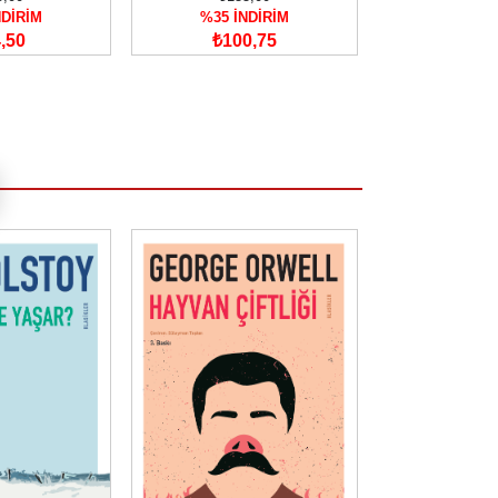
NDİRİM
%35 İNDİRİM
%35 İN
,50
₺100,75
₺136