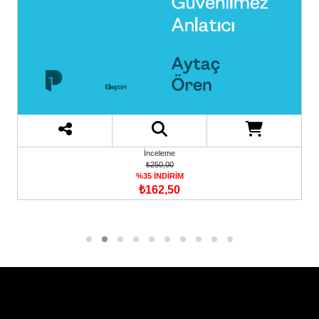
İnceleme
₺250,00
%35 İNDİRİM
₺162,50