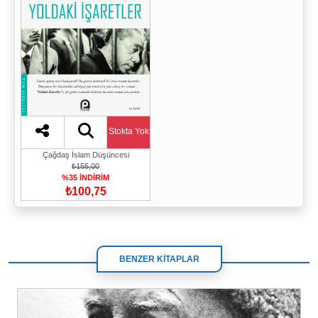
Stokta Yok
Çağdaş İslam Düşüncesi
₺155,00
%35 İNDİRİM
₺100,75
BENZER KİTAPLAR