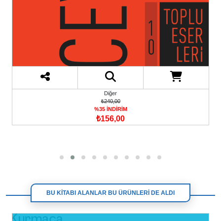
Diğer
₺240,00
%35 İNDİRİM
₺156,00
BU KİTABI ALANLAR BU ÜRÜNLERİ DE ALDI