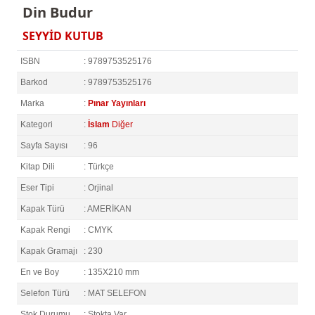
Din Budur
SEYYİD KUTUB
ISBN
: 9789753525176
Barkod
: 9789753525176
Marka
:
Pınar Yayınları
Kategori
:
İslam
Diğer
Sayfa Sayısı
: 96
Kitap Dili
: Türkçe
Eser Tipi
: Orjinal
Kapak Türü
: AMERİKAN
Kapak Rengi
: CMYK
Kapak Gramajı
: 230
En ve Boy
: 135X210 mm
Selefon Türü
: MAT SELEFON
Stok Durumu
: Stokta Var