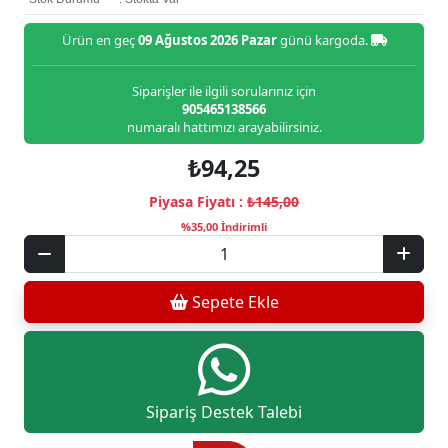
Ürün en geç
09 Ağustos 2026 Pazar
günü kargoda.
Siparişler ile ilgili sorularınız için
905465138566
numaralı hattımızı arayabilirsiniz.
₺94,25
Piyasa Fiyatı :
₺145,00
%35,00 İndirimli
Sepete Ekle
Sipariş Destek Talebi