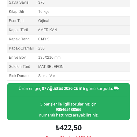
Sayfa Sayısı
: 376
Kitap Dili
: Türkçe
Eser Tipi
: Orjinal
Kapak Türü
: AMERİKAN
Kapak Rengi
: CMYK
Kapak Gramajı
: 230
En ve Boy
: 135X210 mm
Selefon Türü
: MAT SELEFON
Stok Durumu
: Stokta Var
Ürün en geç
07 Ağustos 2026 Cuma
günü kargoda.
Siparişler ile ilgili sorularınız için
905465138566
numaralı hattımızı arayabilirsiniz.
₺422,50