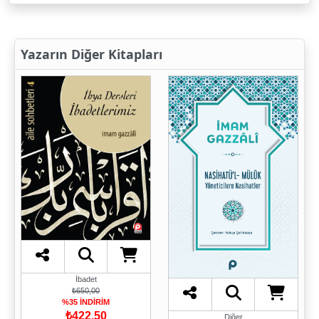
Yazarın Diğer Kitapları
İbadet
₺650,00
%35 İNDİRİM
₺422,50
Diğer