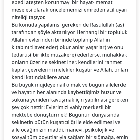
ebedi ateşten korunmayı bir hayat- memat
meselesi olarak öncelememizi emreden acil uyarı
niteliği taşıyor.
Bu konuda yapılamsı gereken de Rasulullah (as)
tarafından şöyle aktarılıyor Herhangi bir topluluk
Allahın evlerinden birinde toplanıp Allahın
kitabını tilavet eder( okur anlar yaşarlar) ve onu
tedarüs( birlikte müzakere) ederlerse, muhakkak
onların üzerine sekinet iner, kendilerini rahmet
kaplar, çevrelerini melekler kuşatır ve Allah, onları
kendi katındakilere anar.
Bu büyük müjdeye nail olmak ve bugün ailelerde
ve hayatın her alanında kaybettiğimiz huzur ve
süküna yeniden kavuşmak için yapılması gereken
şey çok nettir: Evlerimizi vahiy merkezli bir
mektebe dönüştürmek! Bugünün dünyasında
sekinetin bütün kuşatıcılığı ile elde edilmesi ve
aile ocağımızın maddi, manevi, psikolojik ve
sosyal tüm boyutlarıyla sağlam bir sığınağa, emin