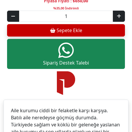
Piyasa Fiyatı :
₺650,00
%35,00 İndirimli
Sepete Ekle
Sipariş Destek Talebi
Aile kurumu ciddi bir felaketle karşı karşıya.
Batılı aile neredeyse göçmüş durumda.
Türkiyede sağlam ve köklü bir geleneğe yaslanan
aile kurumu da son yıllarda planlı ve sinsi bir