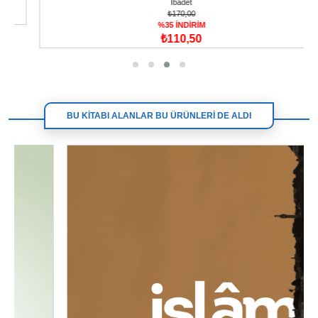
İbadet
₺170,00
%35 İNDİRİM
₺110,50
BU KİTABI ALANLAR BU ÜRÜNLERİ DE ALDI