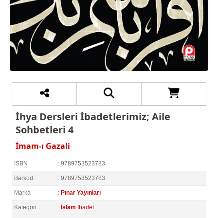
İhya Dersleri İbadetlerimiz; Aile
Sohbetleri 4
İmam-ı Gazali
ISBN
: 9789753523783
Barkod
: 9789753523783
Marka
:
Pınar Yayınları
Kategori
:
İslam
İbadet