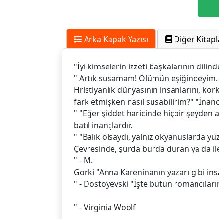
Arka Kapak Yazısı
Diğer Kitapl
"İyi kimselerin izzeti başkalarının dilind
" Artık susamam! Ölümün eşiğindeyim.
Hristiyanlık dünyasının insanlarını, k
fark etmişken nasıl susabilirim?" "İnan
" "Eğer şiddet haricinde hiçbir şeyden
batıl inançlardır.
" "Balık olsaydı, yalnız okyanuslarda yü
Çevresinde, şurda burda duran ya da iler
" - M.
Gorki "Anna Kareninanın yazarı gibi ins
" - Dostoyevski "İşte bütün romancıların 
" - Virginia Woolf