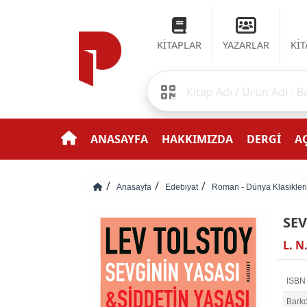
KİTAPLAR
YAZARLAR
Kİ
ANASAYFA
HAKKIMIZDA
DERGİ
AÇ
Anasayfa
Edebiyat
Roman - Dünya Klasikleri
SEV
L. N
ISBN
Bark