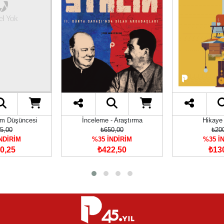
am Düşüncesi
İnceleme - Araştırma
Hikaye
5,00
₺650,00
₺20
NDİRİM
%35 İNDİRİM
%35 İ
0,25
₺422,50
₺13