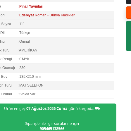
a
:
Pınar Yayınları
ori
:
Edebiyat
Roman - Dünya Klasikleri
 Sayısı
: 111
Dili
: Türkçe
Tipi
: Orjinal
k Türü
: AMERİKAN
k Rengi
: CMYK
k Gramajı
: 230
e Boy
: 135X210 mm
on Türü
: MAT SELEFON
 Durumu
: Stokta Var
Ürün en geç
07 Ağustos 2026 Cuma
günü kargoda.
Siparişler ile ilgili sorularınız için
905465138566