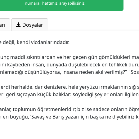
numaralı hattımızı arayabilirsiniz.
arı
Dosyalar
e değil, kendi vicdanlarındadır.
orkunç maddi sıkıntılardan ve her geçen gün gömüldükleri m
cını kaybeden insan, dünyada düşülebilecek en tehlikeli dur
 anlamadığı düşünülüyorsa, insana neden akıl verilmiş?" "So
zerdi herhalde, dar denizlere, hele yeryüzü ırmaklarının sığ
i geri sıçrayan küçük balıklar: söylediği şeyler onları ilgile
anlar, toplumun öğretmenleridir; biz ise sadece onların öğren
en büyüğü, ‘Savaş ve Barış yazarı için başka ne diyebiliriz ki