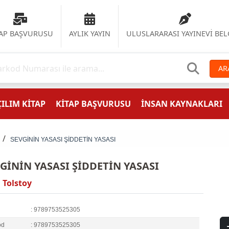
TAP BAŞVURUSU
AYLIK YAYIN
ULUSLARARASI YAYINEVİ BEL
AR
ILIM KİTAP
KİTAP BAŞVURUSU
İNSAN KAYNAKLARI
SEVGİNİN YASASI ŞİDDETİN YASASI
GİNİN YASASI ŞİDDETİN YASASI
. Tolstoy
: 9789753525305
od
: 9789753525305