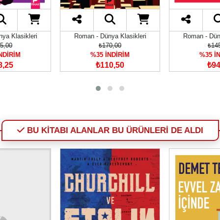
ya Klasikleri
Roman - Dünya Klasikleri
Roman - Düny
5,00
₺170,00
₺14
NDİRİM
%35 İNDİRİM
%35 İ
8,25
₺110,50
₺94
BU KİTABI ALANLAR BU ÜRÜNLERİ DE ALDI