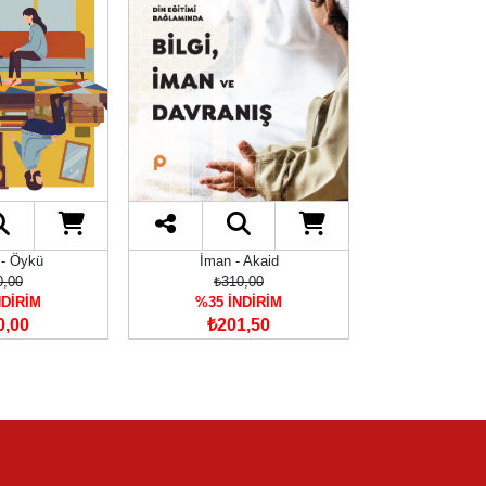
 - Öykü
İman - Akaid
Hz. Muhammed (
0,00
₺310,00
₺1.56
NDİRİM
%35 İNDİRİM
%35 İN
0,00
₺201,50
₺1.01