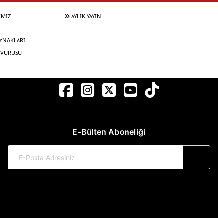
IMIZ
AYLIK YAYIN
YNAKLARI
ŞVURUSU
E-Bülten Aboneliği
© 2017-2026 Pınar Yayınları
Web Sitemiz Kitapsoft Yayınevi Otomasyon Sistemini Kullanmaktadır.