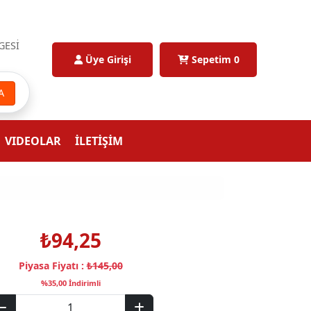
GESİ
Üye Girişi
Sepetim
0
A
VIDEOLAR
İLETİŞİM
₺94,25
Piyasa Fiyatı :
₺145,00
%35,00 İndirimli