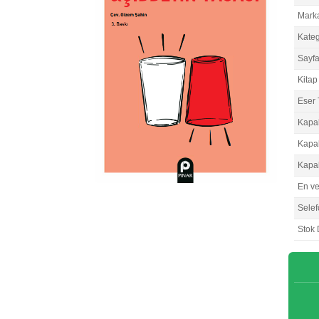
Mark
Kateg
Sayfa
Kitap 
Eser 
Kapa
Kapa
Kapa
En v
Selef
Stok