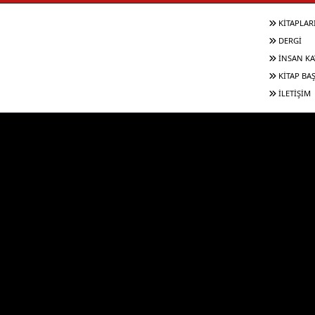
KİTAPLAR
DERGİ
İNSAN KA
KİTAP BA
İLETİŞİM