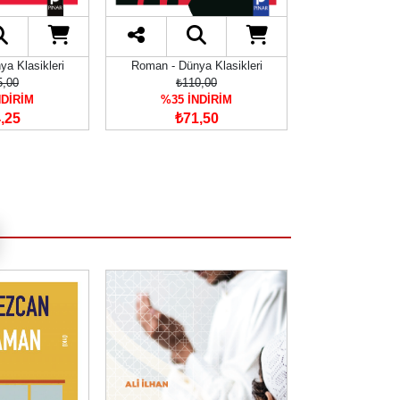
a Klasikleri
Roman - Dünya Klasikleri
Roman - Düny
5,00
₺110,00
₺110
NDİRİM
%35 İNDİRİM
%35 İN
,25
₺71,50
₺71