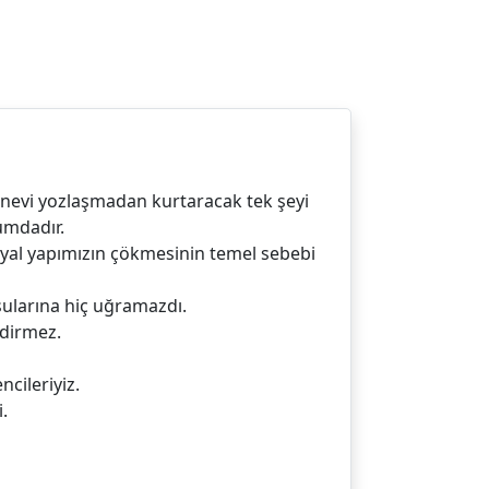
anevi yozlaşmadan kurtaracak tek şeyi
umdadır.
syal yapımızın çökmesinin temel sebebi
 sularına hiç uğramazdı.
ndirmez.
cileriyiz.
.