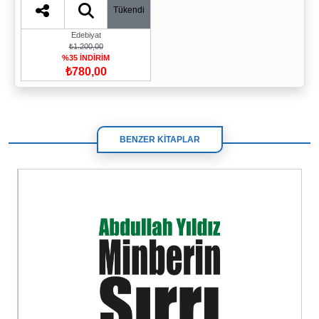
Tükendi
Edebiyat
₺1.200,00
%35 İNDİRİM
₺780,00
BENZER KİTAPLAR