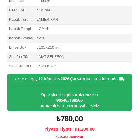
Kitap Dili
: Türkçe
Eser Tipi
: Orjinal
Kapak Türü
: AMERİKAN
Kapak Rengi
: CMYK
Kapak Gramajı
: 230
En ve Boy
: 135X210 mm
Selefon Türü
: MAT SELEFON
Stok Durumu
: Stokta Var
Ürün en geç
12 Ağustos 2026 Çarşamba
günü kargoda.
Siparişler ile ilgili sorularınız için
905465138566
numaralı hattımızı arayabilirsiniz.
₺780,00
Piyasa Fiyatı :
₺1.200,00
%35,00 İndirimli