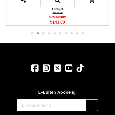
Edebiyat
₺220,00
%35 İNDİRİM
₺143,00
E-Bülten Aboneliği