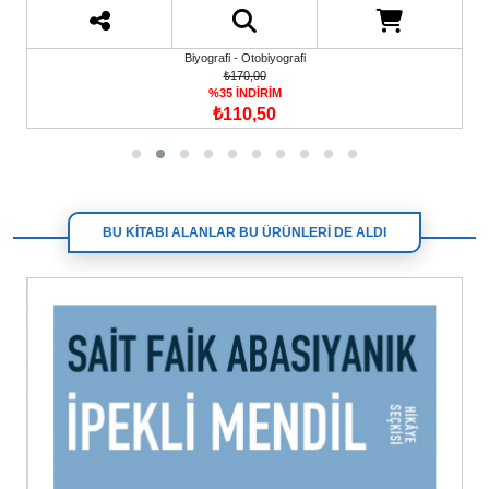
Biyografi - Otobiyografi
₺170,00
%35 İNDİRİM
₺110,50
BU KİTABI ALANLAR BU ÜRÜNLERİ DE ALDI