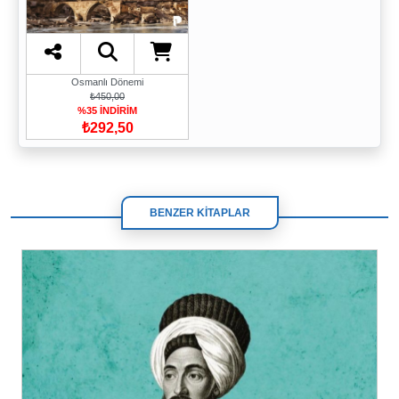
Osmanlı Dönemi
₺450,00
%35 İNDİRİM
₺292,50
BENZER KİTAPLAR