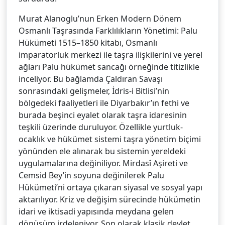
Murat Alanoglu’nun Erken Modern Dönem
Osmanlı Taşrasında Farklılıkların Yönetimi: Palu
Hükümeti 1515–1850 kitabı, Osmanlı
imparatorluk merkezi ile taşra ilişkilerini ve yerel
ağları Palu hükümet sancağı örneğinde titizlikle
inceliyor. Bu bağlamda Çaldıran Savaşı
sonrasındaki gelişmeler, İdris-i Bitlisi’nin
bölgedeki faaliyetleri ile Diyarbakır’ın fethi ve
burada beşinci eyalet olarak taşra idaresinin
teşkili üzerinde duruluyor. Özellikle yurtluk-
ocaklık ve hükümet sistemi taşra yönetim biçimi
yönünden ele alınarak bu sistemin yereldeki
uygulamalarına değiniliyor. Mirdasî Aşireti ve
Cemsid Bey’in soyuna değinilerek Palu
Hükümeti’ni ortaya çıkaran siyasal ve sosyal yapı
aktarılıyor. Kriz ve değişim sürecinde hükümetin
idari ve iktisadi yapısında meydana gelen
dönüşüm irdeleniyor. Son olarak klasik devlet