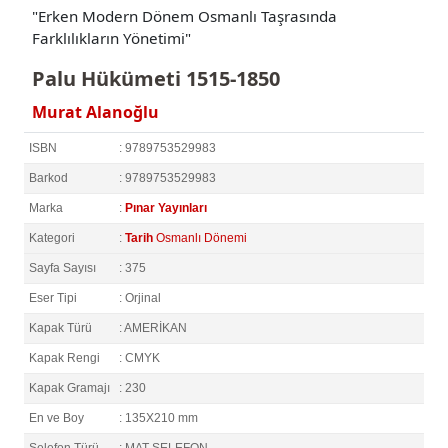
"Erken Modern Dönem Osmanlı Taşrasında
Farklılıkların Yönetimi"
Palu Hükümeti 1515-1850
Murat Alanoğlu
ISBN
: 9789753529983
Barkod
: 9789753529983
Marka
:
Pınar Yayınları
Kategori
:
Tarih
Osmanlı Dönemi
Sayfa Sayısı
: 375
Eser Tipi
: Orjinal
Kapak Türü
: AMERİKAN
Kapak Rengi
: CMYK
Kapak Gramajı
: 230
En ve Boy
: 135X210 mm
Selefon Türü
: MAT SELEFON