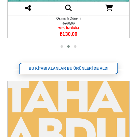
Osmanlı Dönemi
₺200,00
%35 İNDİRİM
₺130,00
BU KİTABI ALANLAR BU ÜRÜNLERİ DE ALDI