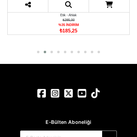
Etik - Ahlak
₺285,00
%35 İNDİRİM
₺185,25
E-Bülten Aboneliği