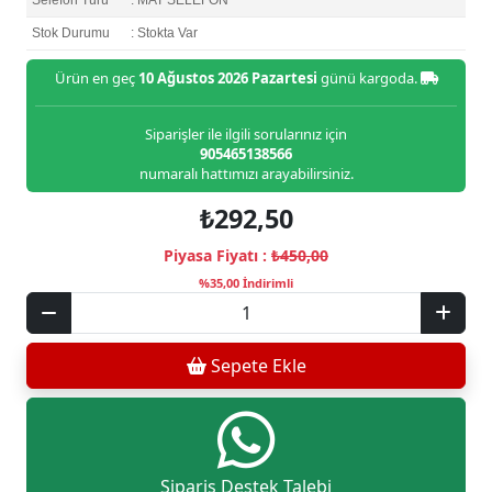
Stok Durumu
: Stokta Var
Ürün en geç
10 Ağustos 2026 Pazartesi
günü kargoda.
Siparişler ile ilgili sorularınız için
905465138566
numaralı hattımızı arayabilirsiniz.
₺292,50
Piyasa Fiyatı :
₺450,00
%35,00 İndirimli
Sepete Ekle
Sipariş Destek Talebi