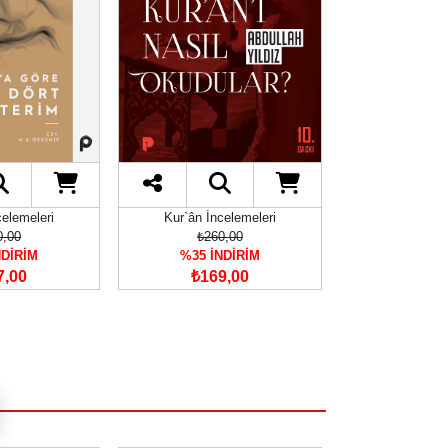
celemeleri
Kur`ân İncelemeleri
Kur`ân İnc
0,00
₺260,00
₺6.00
NDİRİM
%35 İNDİRİM
%35 İN
7,00
₺169,00
₺3.90