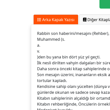
Arka Kapak Yazısı
Diğer Kitapl
Rabbin son haberini/mesajını (Rehber)
Muhammed (s.
a.
v.
)den bu yana bin dört yüz yıl geçti.
İlk nesli dirilten vahyin dalgaları bir 
Daha sonra önceki kitap sahiplerinde old
Son mesajın üzerini, inananların eksik 
tortular kapladı.
Kendisine sahip olanı yücelten (dünya ve a
günlerde okunan ve sadece sevap kazan
Kitabın sahiplerinin alçaldığı bir orta
Kitabın rehberliğinde, Öncülerin örnekl