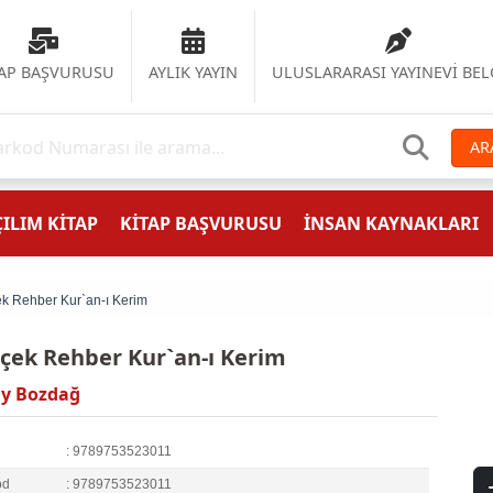
TAP BAŞVURUSU
AYLIK YAYIN
ULUSLARARASI YAYINEVİ BEL
AR
ILIM KİTAP
KİTAP BAŞVURUSU
İNSAN KAYNAKLARI
k Rehber Kur`an-ı Kerim
çek Rehber Kur`an-ı Kerim
ay Bozdağ
: 9789753523011
od
: 9789753523011