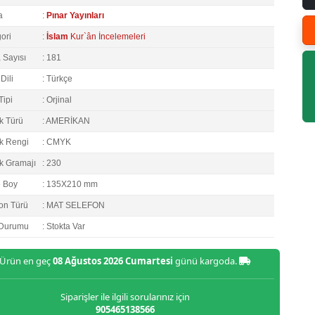
a
:
Pınar Yayınları
ori
:
İslam
Kur`ân İncelemeleri
 Sayısı
: 181
Dili
: Türkçe
Tipi
: Orjinal
k Türü
: AMERİKAN
k Rengi
: CMYK
k Gramajı
: 230
e Boy
: 135X210 mm
on Türü
: MAT SELEFON
 Durumu
: Stokta Var
Ürün en geç
08 Ağustos 2026 Cumartesi
günü kargoda.
Siparişler ile ilgili sorularınız için
905465138566