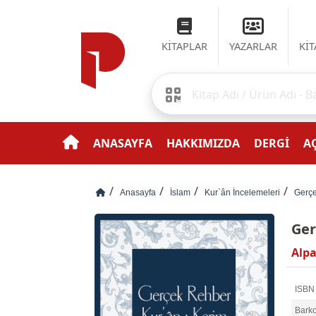
KİTAPLAR
YAZARLAR
Kİ
ANASAYFA
HAKKIMIZDA
DERGİ
AÇ
Anasayfa
İslam
Kur`ân İncelemeleri
Gerçe
Ger
Alp
ISBN
Bark