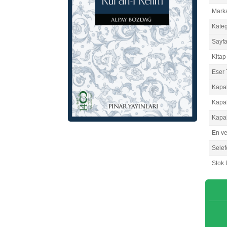
Mark
Kateg
Sayfa
Kitap 
Eser 
Kapa
Kapa
Kapa
En v
Selef
Stok