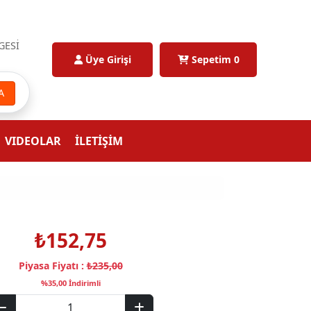
GESİ
Üye Girişi
Sepetim
0
A
VIDEOLAR
İLETİŞİM
₺152,75
Piyasa Fiyatı :
₺235,00
%35,00 İndirimli