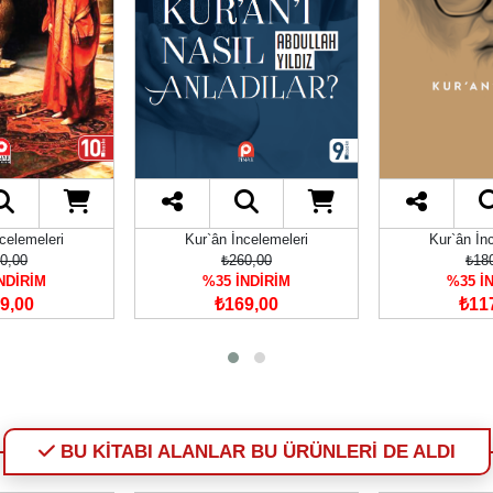
celemeleri
Kur`ân İncelemeleri
Kur`ân İn
0,00
₺260,00
₺18
NDİRİM
%35 İNDİRİM
%35 İ
9,00
₺169,00
₺11
BU KİTABI ALANLAR BU ÜRÜNLERİ DE ALDI