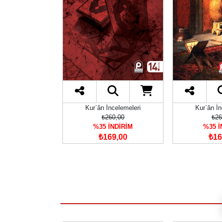
ncelemeleri
Kur`ân İncelemeleri
Kur`ân İn
300,00
₺260,00
₺26
İNDİRİM
%35 İNDİRİM
%35 İ
45,00
₺169,00
₺16