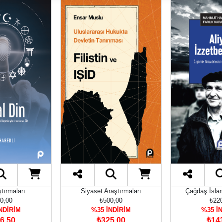
tırmaları
Siyaset Araştırmaları
Çağdaş İsla
0,00
₺500,00
₺22
NDİRİM
%35 İNDİRİM
%35 İ
6,50
₺325,00
₺14