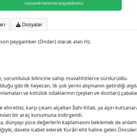
numaralı hattımızı arayabilirsiniz.
arı
Dosyalar
, son peygamber (Önder) olarak alan Hz.
süre, sorumluluk bilincine sahip muvahhitlerce sürdürüldü.
uğu gibi ilk heyecan, ilk şok yerini alışmanın getirdiği algıl
anlamaları ve kötülük odaklarının (şeytan ve dostları) çabal
hirette), karşı çıkanı alçaltan İlahi Kitab, ya aşırı kutsanara
ılan bir araç konumuna indirgendi.
mda, dünyayı yüce değerlerin kaplamasını beklemek de anlams
iğiyle, davete icabet ederek Kurân ehli haline gelen Öncüler