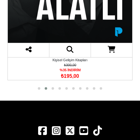
Kişisel Gelişim Kitapları
₺300,00
%35 İNDİRİM
₺195,00