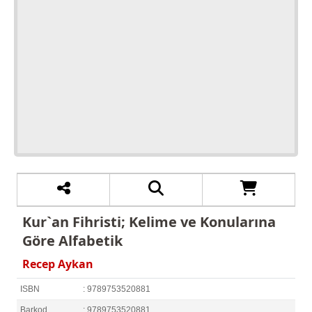
Kur`an Fihristi; Kelime ve Konularına
Göre Alfabetik
Recep Aykan
ISBN
: 9789753520881
Barkod
: 9789753520881