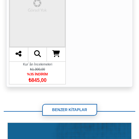
Kur`ân İncelemeleri
₺1.300,00
%35 İNDİRİM
₺845,00
BENZER KİTAPLAR