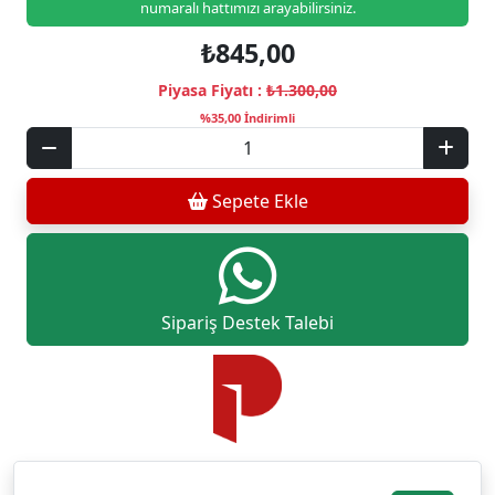
numaralı hattımızı arayabilirsiniz.
₺845,00
Piyasa Fiyatı :
₺1.300,00
%35,00 İndirimli
Sepete Ekle
Sipariş Destek Talebi