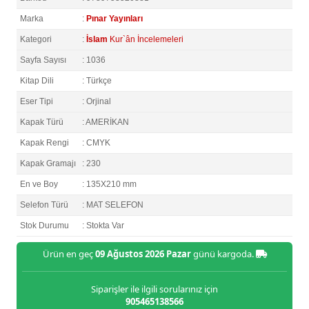
Marka
:
Pınar Yayınları
Kategori
:
İslam
Kur`ân İncelemeleri
Sayfa Sayısı
: 1036
Kitap Dili
: Türkçe
Eser Tipi
: Orjinal
Kapak Türü
: AMERİKAN
Kapak Rengi
: CMYK
Kapak Gramajı
: 230
En ve Boy
: 135X210 mm
Selefon Türü
: MAT SELEFON
Stok Durumu
: Stokta Var
Ürün en geç
09 Ağustos 2026 Pazar
günü kargoda.
Siparişler ile ilgili sorularınız için
905465138566