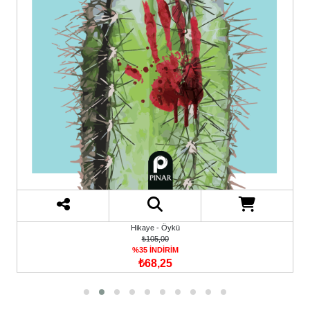
Hikaye - Öykü
₺105,00
%35 İNDİRİM
₺68,25