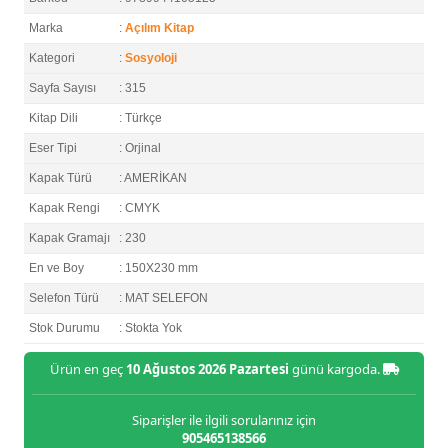
Marka
:
Açılım Kitap
Kategori
:
Sosyoloji
Sayfa Sayısı
: 315
Kitap Dili
: Türkçe
Eser Tipi
: Orjinal
Kapak Türü
: AMERİKAN
Kapak Rengi
: CMYK
Kapak Gramajı
: 230
En ve Boy
: 150X230 mm
Selefon Türü
: MAT SELEFON
Stok Durumu
: Stokta Yok
Ürün en geç
10 Ağustos 2026 Pazartesi
günü kargoda.
Siparişler ile ilgili sorularınız için
905465138566