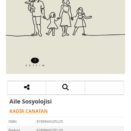
Aile Sosyolojisi
KADİR CANATAN
ISBN
: 9789944105125
Barkod
: 9789944105125