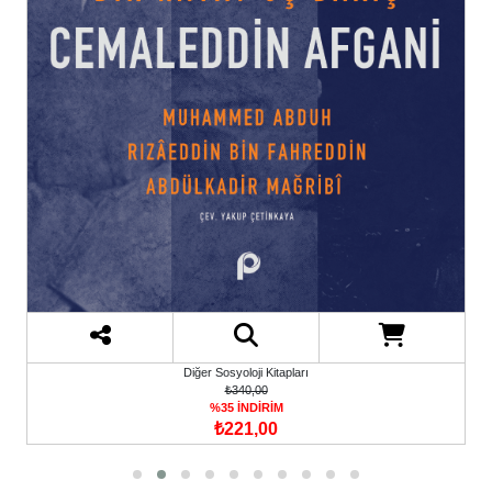
Diğer Sosyoloji Kitapları
₺340,00
%35 İNDİRİM
₺221,00