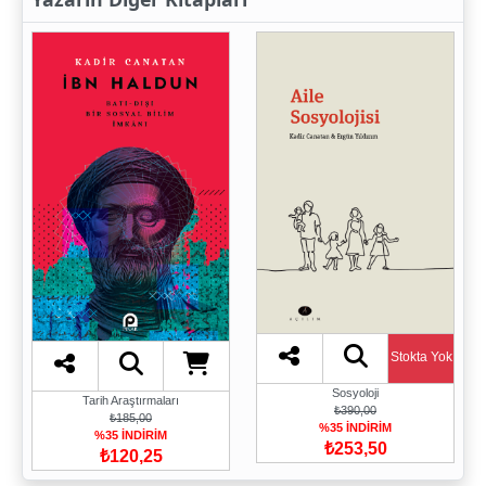
Stokta Yok
Sosyoloji
Tarih Araştırmaları
₺390,00
₺185,00
%35 İNDİRİM
%35 İNDİRİM
₺253,50
₺120,25