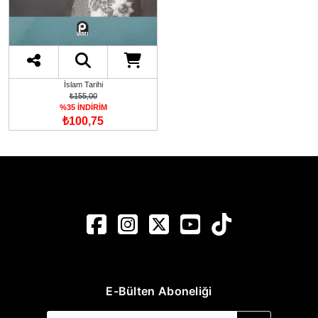
İslam Tarihi
₺155,00
%35 İNDİRİM
₺100,75
E-Bülten Aboneliği