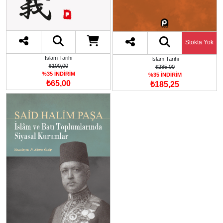
Stokta Yok
İslam Tarihi
İslam Tarihi
₺100,00
₺285,00
%35 İNDİRİM
%35 İNDİRİM
₺65,00
₺185,25