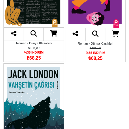
Roman - Dünya Klasikleri
Roman - Dünya Klasikleri
₺105,00
₺105,00
%35 İNDİRİM
%35 İNDİRİM
₺68,25
₺68,25