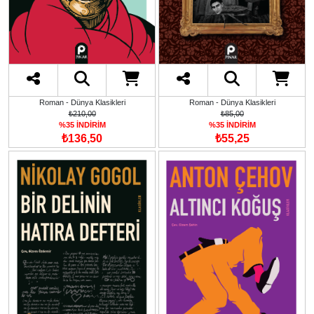
Roman - Dünya Klasikleri
Roman - Dünya Klasikleri
₺210,00
₺85,00
%35 İNDİRİM
%35 İNDİRİM
₺136,50
₺55,25