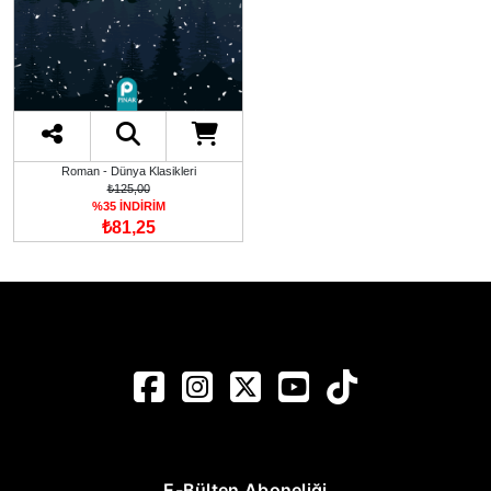
Roman - Dünya Klasikleri
₺125,00
%35 İNDİRİM
₺81,25
E-Bülten Aboneliği