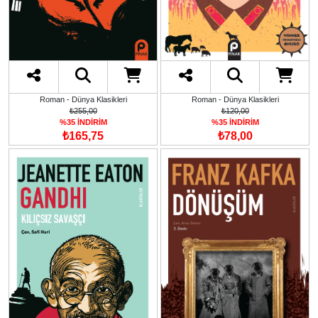
Roman - Dünya Klasikleri
Roman - Dünya Klasikleri
₺255,00
₺120,00
%35 İNDİRİM
%35 İNDİRİM
₺165,75
₺78,00