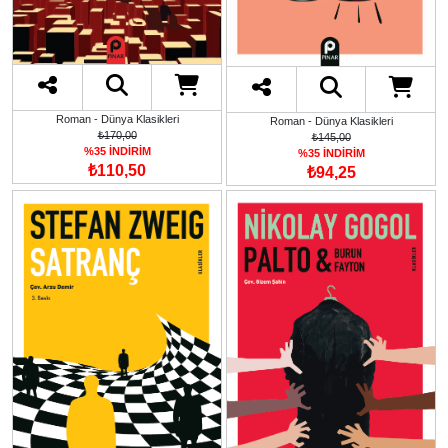
Roman - Dünya Klasikleri
Roman - Dünya Klasikleri
₺170,00
₺145,00
%35 İNDİRİM
%35 İNDİRİM
₺110,50
₺94,25