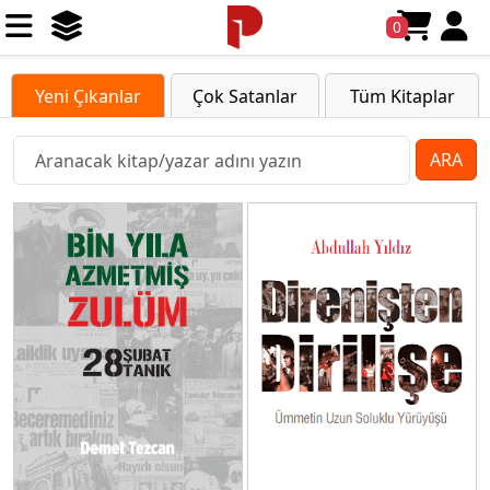
0
Yeni Çıkanlar
Çok Satanlar
Tüm Kitaplar
ARA