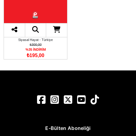
Siyasal Hayat - Türkiye
₺300,00
%35 İNDİRİM
₺195,00
E-Bülten Aboneliği