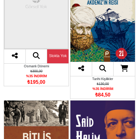
Stokta Yok
Osmanlı Dönemi
₺300,00
%35 İNDİRİM
Tarihi Kişilikler
₺195,00
₺130,00
%35 İNDİRİM
₺84,50