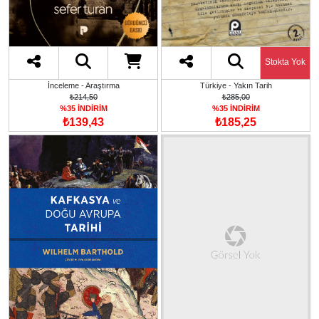
Stokta Yok
İnceleme - Araştırma
Türkiye - Yakın Tarih
₺214,50
₺285,00
%35 İNDİRİM
%35 İNDİRİM
₺139,43
₺185,25