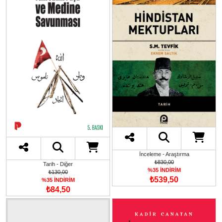
İnceleme - Araştırma
₺830,00
Tarih - Diğer
%35 İNDİRİM
₺130,00
₺539,50
%35 İNDİRİM
₺84,50