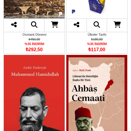
Osmanlı Dönemi
Ülkeler Tarihi
₺450,00
₺180,00
%35 İNDİRİM
%35 İNDİRİM
₺292,50
₺117,00