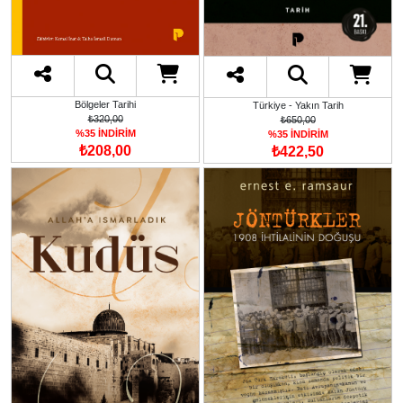
Bölgeler Tarihi
Türkiye - Yakın Tarih
₺320,00
₺650,00
%35 İNDİRİM
%35 İNDİRİM
₺208,00
₺422,50