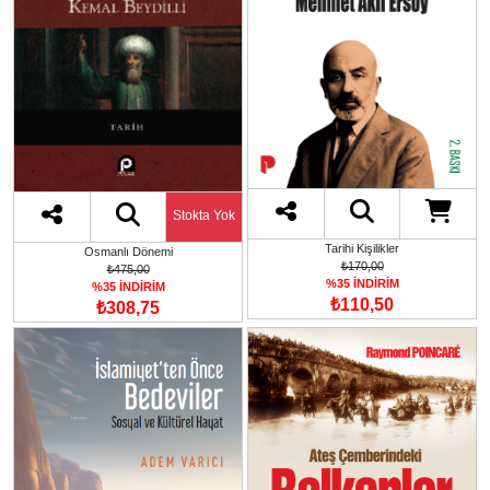
Stokta Yok
Tarihi Kişilikler
Osmanlı Dönemi
₺170,00
₺475,00
%35 İNDİRİM
%35 İNDİRİM
₺110,50
₺308,75