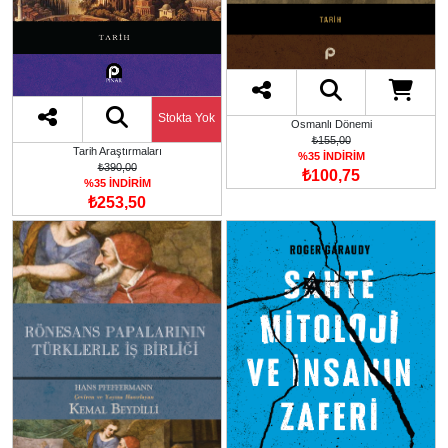
Stokta Yok
Osmanlı Dönemi
₺155,00
Tarih Araştırmaları
%35 İNDİRİM
₺390,00
₺100,75
%35 İNDİRİM
₺253,50