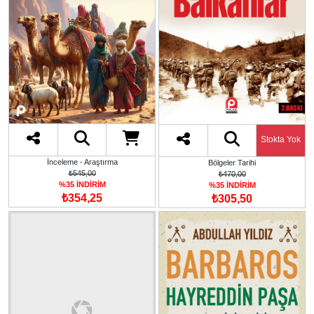
Stokta Yok
İnceleme - Araştırma
Bölgeler Tarihi
₺545,00
₺470,00
%35 İNDİRİM
%35 İNDİRİM
₺354,25
₺305,50