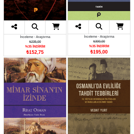
İnceleme - Araştırma
İnceleme - Araştırma
₺300,00
₺235,00
%35 İNDİRİM
%35 İNDİRİM
₺195,00
₺152,75