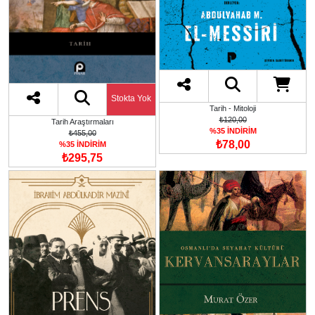
Stokta Yok
Tarih - Mitoloji
₺120,00
Tarih Araştırmaları
%35 İNDİRİM
₺455,00
₺78,00
%35 İNDİRİM
₺295,75