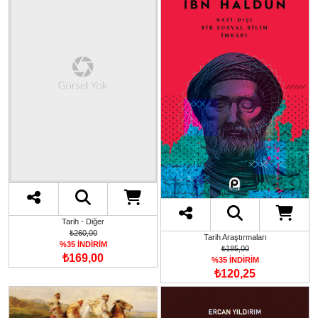
Tarih - Diğer
₺260,00
Tarih Araştırmaları
%35 İNDİRİM
₺185,00
₺169,00
%35 İNDİRİM
₺120,25