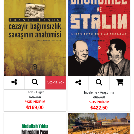
Stokta Yok
Tarih - Diğer
İnceleme - Araştırma
₺260,00
₺650,00
%35 İNDİRİM
%35 İNDİRİM
₺169,00
₺422,50