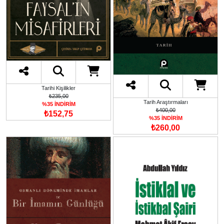
Tarihi Kişilikler
₺235,00
Tarih Araştırmaları
%35 İNDİRİM
₺400,00
₺152,75
%35 İNDİRİM
₺260,00