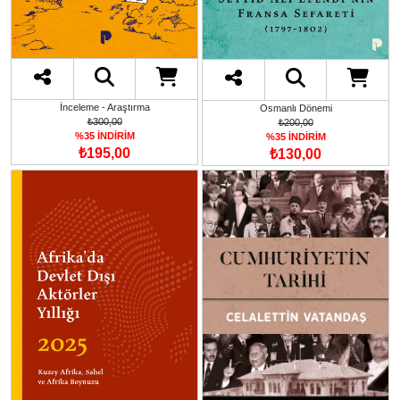
İnceleme - Araştırma
Osmanlı Dönemi
₺300,00
₺200,00
%35 İNDİRİM
%35 İNDİRİM
₺195,00
₺130,00