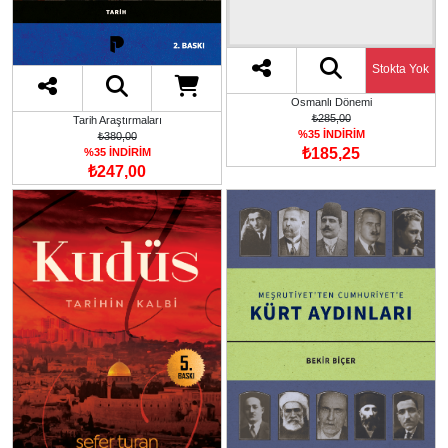
Stokta Yok
Osmanlı Dönemi
₺285,00
Tarih Araştırmaları
%35 İNDİRİM
₺380,00
₺185,25
%35 İNDİRİM
₺247,00