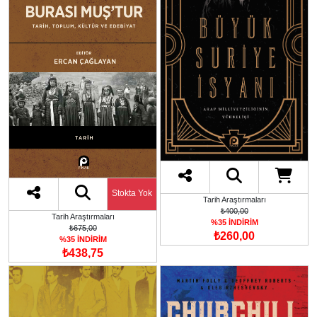
Stokta Yok
Tarih Araştırmaları
₺400,00
Tarih Araştırmaları
%35 İNDİRİM
₺675,00
₺260,00
%35 İNDİRİM
₺438,75