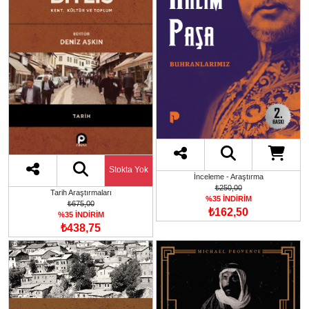
Stokta Yok
İnceleme - Araştırma
₺250,00
Tarih Araştırmaları
%35 İNDİRİM
₺675,00
₺162,50
%35 İNDİRİM
₺438,75