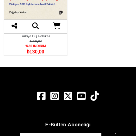
Türkiye Dış Politikası
₺200,00
%35 İNDİRİM
₺130,00
E-Bülten Aboneliği