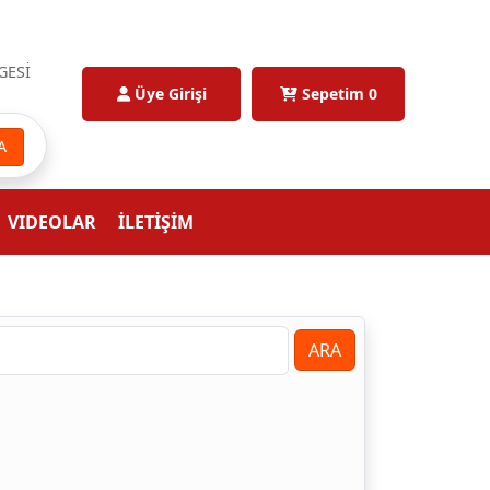
GESİ
Üye Girişi
Sepetim
0
A
VIDEOLAR
İLETİŞİM
ARA