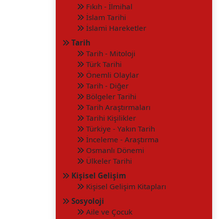
Fıkıh - İlmihal
İslam Tarihi
İslami Hareketler
Tarih
Tarih - Mitoloji
Türk Tarihi
Önemli Olaylar
Tarih - Diğer
Bölgeler Tarihi
Tarih Araştırmaları
Tarihi Kişilikler
Türkiye - Yakın Tarih
İnceleme - Araştırma
Osmanlı Dönemi
Ülkeler Tarihi
Kişisel Gelişim
Kişisel Gelişim Kitapları
Sosyoloji
Aile ve Çocuk