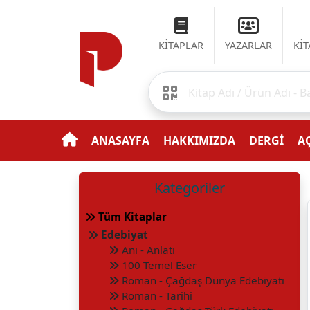
KİTAPLAR
YAZARLAR
Kİ
ANASAYFA
HAKKIMIZDA
DERGİ
AÇ
Kategoriler
Tüm Kitaplar
Edebiyat
Anı - Anlatı
100 Temel Eser
Roman - Çağdaş Dünya Edebiyatı
Roman - Tarihi