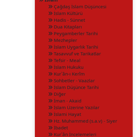
Çağdaş İslam Düşüncesi
İslam Kültürü
Hadis - Sünnet
Dua Kitapları
Peygamberler Tarihi
Mezhepler
İslam Uygarlık Tarihi
Tasavvuf ve Tarikatlar
Tefsir - Meal
İslam Hukuku
Kur`ân-ı Kerîm
Sohbetler - Vaazlar
İslam Düşünce Tarihi
Diğer
İman - Akaid
İslam Üzerine Yazılar
İslami Hayat
Hz. Muhammed (s.a.v) - Siyer
İbadet
Kur`ân İncelemeleri