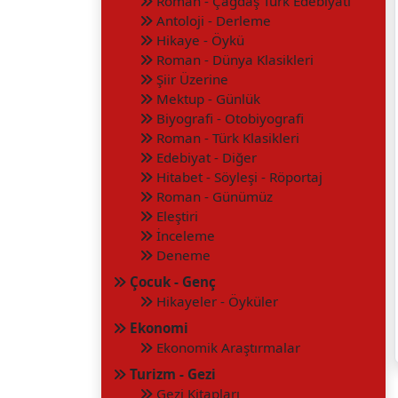
Roman - Çağdaş Türk Edebiyatı
Antoloji - Derleme
Hikaye - Öykü
Roman - Dünya Klasikleri
Şiir Üzerine
Mektup - Günlük
Biyografi - Otobiyografi
Roman - Türk Klasikleri
Edebiyat - Diğer
Hitabet - Söyleşi - Röportaj
Roman - Günümüz
Eleştiri
İnceleme
Deneme
Çocuk - Genç
Hikayeler - Öyküler
Ekonomi
Ekonomik Araştırmalar
Turizm - Gezi
Gezi Kitapları