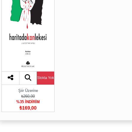
Stokta Yok
Şiir Üzerine
₺260,00
%35 İNDİRİM
₺169,00