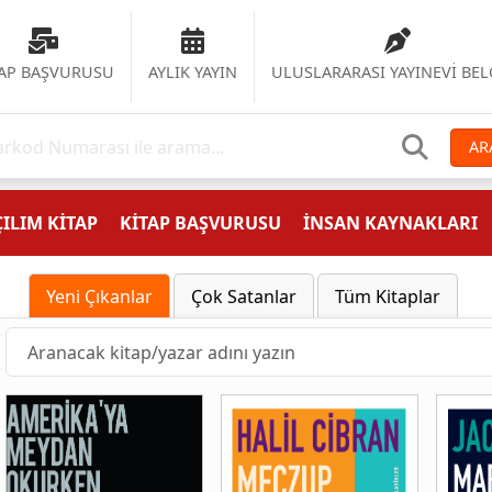
TAP BAŞVURUSU
AYLIK YAYIN
ULUSLARARASI YAYINEVİ BEL
AR
ILIM KİTAP
KİTAP BAŞVURUSU
İNSAN KAYNAKLARI
Yeni Çıkanlar
Çok Satanlar
Tüm Kitaplar