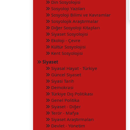
Din Sosyolojisi
Sosyoloji Yazıları
Sosyoloji Bilimi ve Kavramlar
Sosyolojik Araştırmalar
Diğer Sosyoloji Kitapları
Siyaset Sosyolojisi
Ekoloji - Çevre
Kültür Sosyolojisi
Kent Sosyolojisi
Siyaset
Siyasal Hayat - Türkiye
Güncel Siyaset
Siyasi Tarih
Demokrasi
Türkiye Dış Politikası
Genel Politika
Siyaset - Diğer
Terör - Mafya
Siyaset Araştırmaları
Devlet - Yönetim