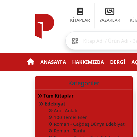
KİTAPLAR
YAZARLAR
Kİ
ANASAYFA
HAKKIMIZDA
DERGİ
AÇ
Kategoriler
Tüm Kitaplar
Edebiyat
Anı - Anlatı
100 Temel Eser
Roman - Çağdaş Dünya Edebiyatı
Roman - Tarihi