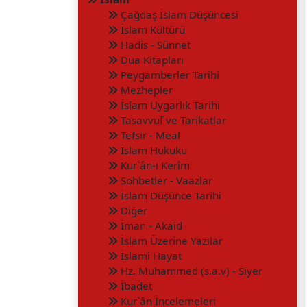
Çağdaş İslam Düşüncesi
İslam Kültürü
Hadis - Sünnet
Dua Kitapları
Peygamberler Tarihi
Mezhepler
İslam Uygarlık Tarihi
Tasavvuf ve Tarikatlar
Tefsir - Meal
İslam Hukuku
Kur`ân-ı Kerîm
Sohbetler - Vaazlar
İslam Düşünce Tarihi
Diğer
İman - Akaid
İslam Üzerine Yazılar
İslami Hayat
Hz. Muhammed (s.a.v) - Siyer
İbadet
Kur`ân İncelemeleri