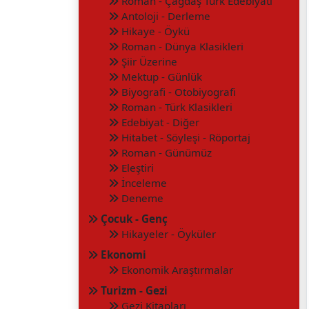
Roman - Çağdaş Türk Edebiyatı
Antoloji - Derleme
Hikaye - Öykü
Roman - Dünya Klasikleri
Şiir Üzerine
Mektup - Günlük
Biyografi - Otobiyografi
Roman - Türk Klasikleri
Edebiyat - Diğer
Hitabet - Söyleşi - Röportaj
Roman - Günümüz
Eleştiri
İnceleme
Deneme
Çocuk - Genç
Hikayeler - Öyküler
Ekonomi
Ekonomik Araştırmalar
Turizm - Gezi
Gezi Kitapları