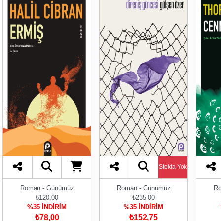
Stokta Yok
Roman - Günümüz
Roman - Günümüz
Ro
₺120,00
₺235,00
%35 İNDİRİM
%35 İNDİRİM
₺78,00
₺152,75