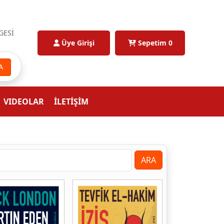
GESİ
Üye Girişi
Sepetim
0
A
VIDEOLAR
İLETİŞİM
ARA