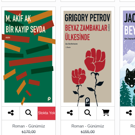
Stokta Yok
Roman - Günümüz
Roman - Günümüz
Ro
₺170,00
₺155,00