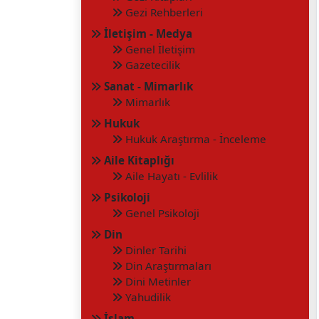
Gezi Rehberleri
İletişim - Medya
Genel İletişim
Gazetecilik
Sanat - Mimarlık
Mimarlık
Hukuk
Hukuk Araştırma - İnceleme
Aile Kitaplığı
Aile Hayatı - Evlilik
Psikoloji
Genel Psikoloji
Din
Dinler Tarihi
Din Araştırmaları
Dini Metinler
Yahudilik
İslam