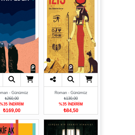
man - Günümüz
Roman - Günümüz
₺260,00
₺130,00
%35 İNDİRİM
%35 İNDİRİM
₺169,00
₺84,50