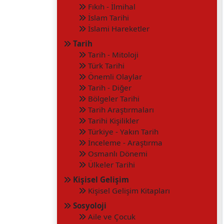
Fıkıh - İlmihal
İslam Tarihi
İslami Hareketler
Tarih
Tarih - Mitoloji
Türk Tarihi
Önemli Olaylar
Tarih - Diğer
Bölgeler Tarihi
Tarih Araştırmaları
Tarihi Kişilikler
Türkiye - Yakın Tarih
İnceleme - Araştırma
Osmanlı Dönemi
Ülkeler Tarihi
Kişisel Gelişim
Kişisel Gelişim Kitapları
Sosyoloji
Aile ve Çocuk