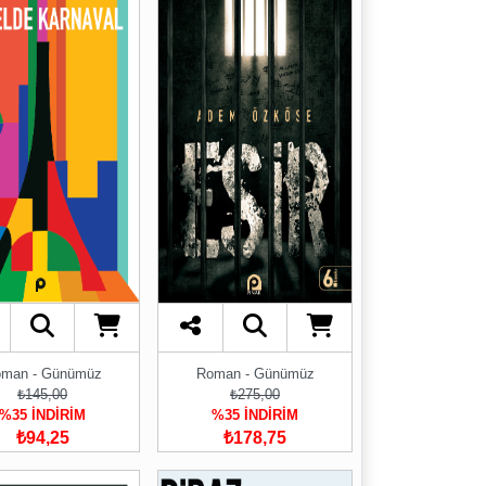
man - Günümüz
Roman - Günümüz
₺145,00
₺275,00
%35 İNDİRİM
%35 İNDİRİM
₺94,25
₺178,75