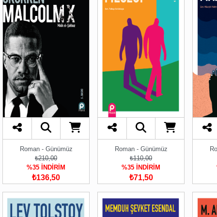
Roman - Günümüz
Roman - Günümüz
Ro
₺210,00
₺110,00
%35 İNDİRİM
%35 İNDİRİM
₺136,50
₺71,50