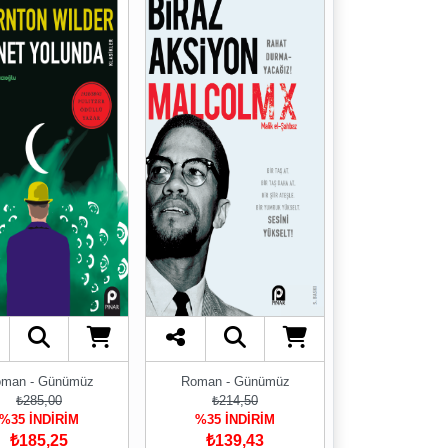
man - Günümüz
Roman - Günümüz
₺285,00
₺214,50
%35 İNDİRİM
%35 İNDİRİM
₺185,25
₺139,43