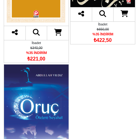
İbadet
₺650,00
%35 İNDİRİM
₺422,50
İbadet
₺340,00
%35 İNDİRİM
₺221,00