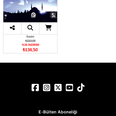
İbadet
₺210,00
%35 İNDİRİM
₺136,50
E-Bülten Aboneliği