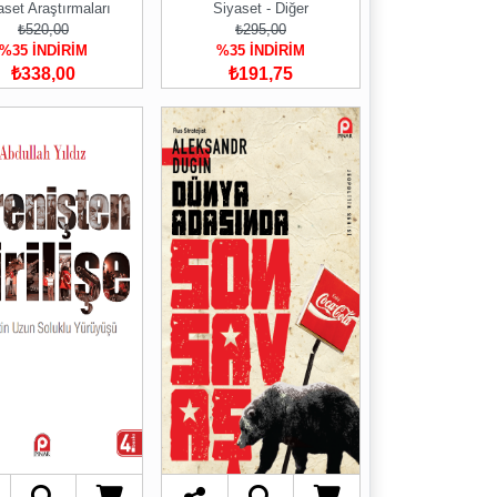
aset Araştırmaları
Siyaset - Diğer
₺520,00
₺295,00
%35 İNDİRİM
%35 İNDİRİM
₺338,00
₺191,75