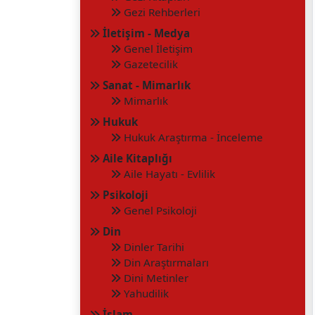
Gezi Rehberleri
İletişim - Medya
Genel İletişim
Gazetecilik
Sanat - Mimarlık
Mimarlık
Hukuk
Hukuk Araştırma - İnceleme
Aile Kitaplığı
Aile Hayatı - Evlilik
Psikoloji
Genel Psikoloji
Din
Dinler Tarihi
Din Araştırmaları
Dini Metinler
Yahudilik
İslam