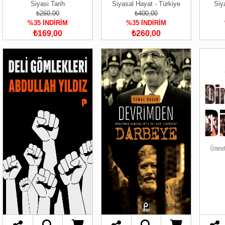
Siyasi Tarih
Siyasal Hayat - Türkiye
Siy
₺260,00
₺400,00
%35 İNDİRİM
%35 İNDİRİM
₺169,00
₺260,00