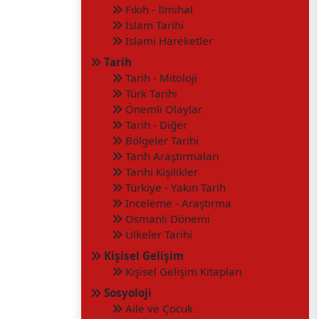
Fıkıh - İlmihal
İslam Tarihi
İslami Hareketler
Tarih
Tarih - Mitoloji
Türk Tarihi
Önemli Olaylar
Tarih - Diğer
Bölgeler Tarihi
Tarih Araştırmaları
Tarihi Kişilikler
Türkiye - Yakın Tarih
İnceleme - Araştırma
Osmanlı Dönemi
Ülkeler Tarihi
Kişisel Gelişim
Kişisel Gelişim Kitapları
Sosyoloji
Aile ve Çocuk