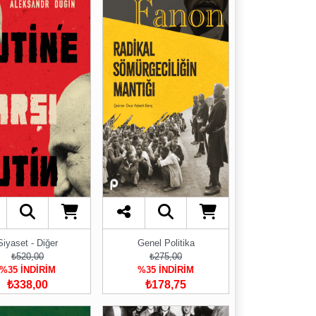
Siyaset - Diğer
Genel Politika
₺520,00
₺275,00
%35 İNDİRİM
%35 İNDİRİM
₺338,00
₺178,75