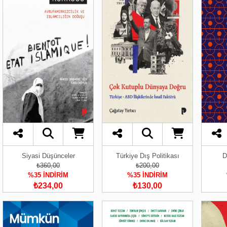
Siyasi Düşünceler
Türkiye Dış Politikası
D
₺360,00
₺200,00
%35 İNDİRİM
%35 İNDİRİM
₺234,00
₺130,00