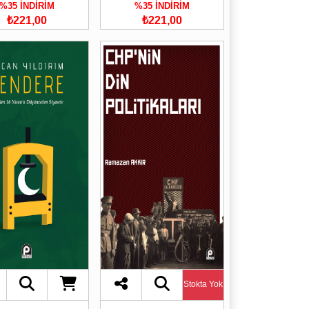
%35 İNDİRİM
%35 İNDİRİM
₺221,00
₺221,00
Stokta Yok