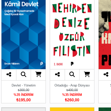
Devlet - Yönetim
Ortadoğu - Arap Dünyası
₺300,00
₺400,00
%35 İNDİRİM
%35 İNDİRİM
₺195,00
₺260,00