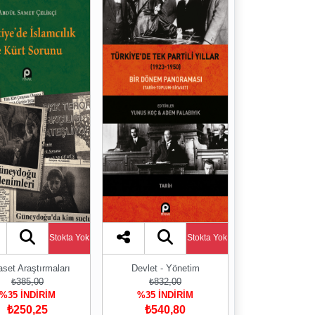
Stokta Yok
Stokta Yok
aset Araştırmaları
Devlet - Yönetim
₺385,00
₺832,00
%35 İNDİRİM
%35 İNDİRİM
₺250,25
₺540,80