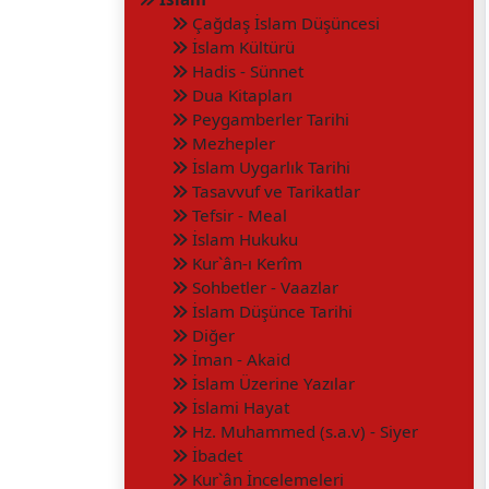
Çağdaş İslam Düşüncesi
İslam Kültürü
Hadis - Sünnet
Dua Kitapları
Peygamberler Tarihi
Mezhepler
İslam Uygarlık Tarihi
Tasavvuf ve Tarikatlar
Tefsir - Meal
İslam Hukuku
Kur`ân-ı Kerîm
Sohbetler - Vaazlar
İslam Düşünce Tarihi
Diğer
İman - Akaid
İslam Üzerine Yazılar
İslami Hayat
Hz. Muhammed (s.a.v) - Siyer
İbadet
Kur`ân İncelemeleri