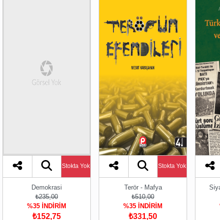
Stokta Yok
Stokta Yok
Demokrasi
Terör - Mafya
Siy
₺235,00
₺510,00
%35 İNDİRİM
%35 İNDİRİM
₺152,75
₺331,50