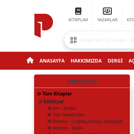
KİTAPLAR
YAZARLAR
Kİ
ANASAYFA
HAKKIMIZDA
DERGİ
AÇ
Kategoriler
Tüm Kitaplar
Edebiyat
Anı - Anlatı
100 Temel Eser
Roman - Çağdaş Dünya Edebiyatı
Roman - Tarihi