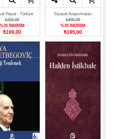
sal Hayat - Türkiye
Siyaset Araştırmaları
₺260,00
₺300,00
%35 İNDİRİM
%35 İNDİRİM
₺169,00
₺195,00