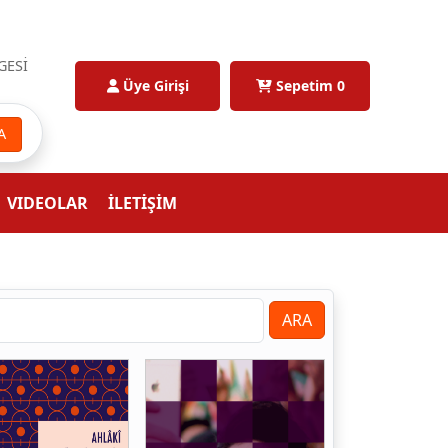
GESİ
Üye Girişi
Sepetim
0
A
VIDEOLAR
İLETİŞİM
ARA