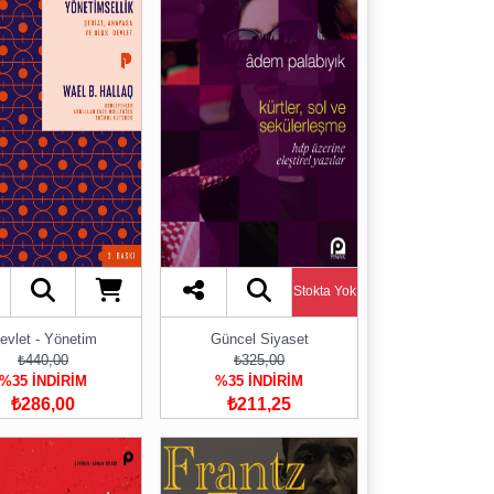
Stokta Yok
evlet - Yönetim
Güncel Siyaset
₺440,00
₺325,00
%35 İNDİRİM
%35 İNDİRİM
₺286,00
₺211,25