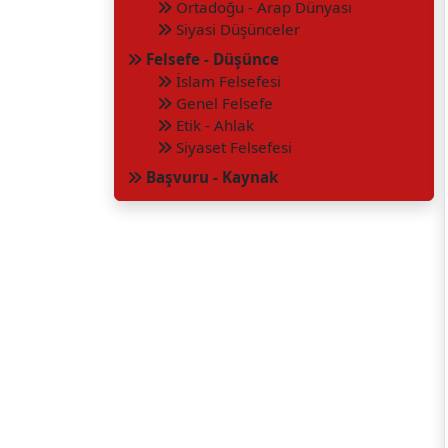
Ortadoğu - Arap Dünyası
Siyasi Düşünceler
Felsefe - Düşünce
İslam Felsefesi
Genel Felsefe
Etik - Ahlak
Siyaset Felsefesi
Başvuru - Kaynak