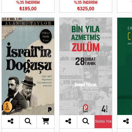
%35 İNDİRİM
%35 İNDİRİM
₺195,00
₺325,00
Stokta Yok