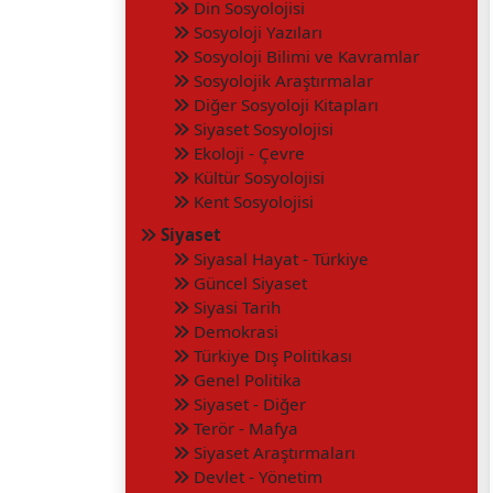
Din Sosyolojisi
Sosyoloji Yazıları
Sosyoloji Bilimi ve Kavramlar
Sosyolojik Araştırmalar
Diğer Sosyoloji Kitapları
Siyaset Sosyolojisi
Ekoloji - Çevre
Kültür Sosyolojisi
Kent Sosyolojisi
Siyaset
Siyasal Hayat - Türkiye
Güncel Siyaset
Siyasi Tarih
Demokrasi
Türkiye Dış Politikası
Genel Politika
Siyaset - Diğer
Terör - Mafya
Siyaset Araştırmaları
Devlet - Yönetim