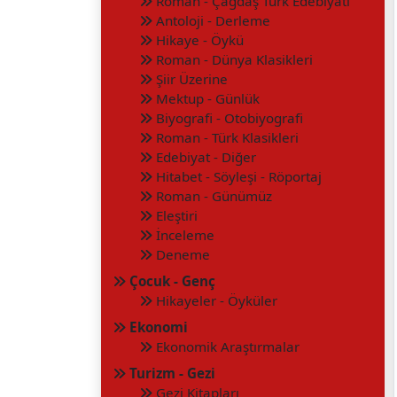
Roman - Çağdaş Türk Edebiyatı
Antoloji - Derleme
Hikaye - Öykü
Roman - Dünya Klasikleri
Şiir Üzerine
Mektup - Günlük
Biyografi - Otobiyografi
Roman - Türk Klasikleri
Edebiyat - Diğer
Hitabet - Söyleşi - Röportaj
Roman - Günümüz
Eleştiri
İnceleme
Deneme
Çocuk - Genç
Hikayeler - Öyküler
Ekonomi
Ekonomik Araştırmalar
Turizm - Gezi
Gezi Kitapları