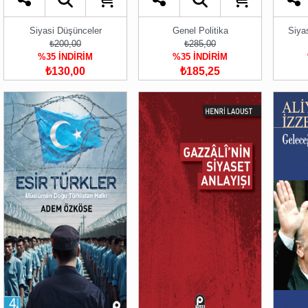
Siyasi Düşünceler
Genel Politika
Siya
₺200,00
₺285,00
%35 İNDİRİM
%35 İNDİRİM
₺130,00
₺185,25