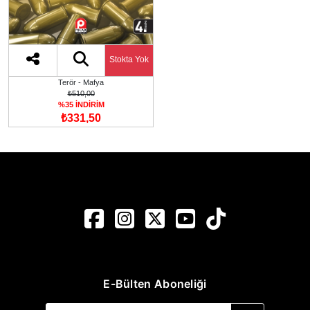
Stokta Yok
Terör - Mafya
₺510,00
%35 İNDİRİM
₺331,50
E-Bülten Aboneliği