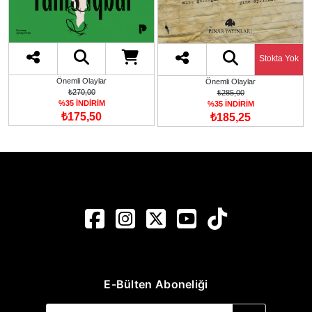
Stokta Yok
Önemli Olaylar
Önemli Olaylar
₺270,00
₺285,00
%35 İNDİRİM
%35 İNDİRİM
₺175,50
₺185,25
E-Bülten Aboneliği