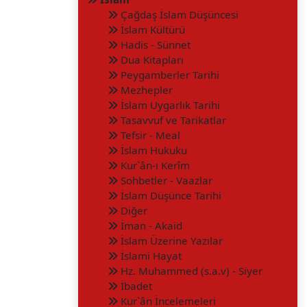
Çağdaş İslam Düşüncesi
İslam Kültürü
Hadis - Sünnet
Dua Kitapları
Peygamberler Tarihi
Mezhepler
İslam Uygarlık Tarihi
Tasavvuf ve Tarikatlar
Tefsir - Meal
İslam Hukuku
Kur`ân-ı Kerîm
Sohbetler - Vaazlar
İslam Düşünce Tarihi
Diğer
İman - Akaid
İslam Üzerine Yazılar
İslami Hayat
Hz. Muhammed (s.a.v) - Siyer
İbadet
Kur`ân İncelemeleri