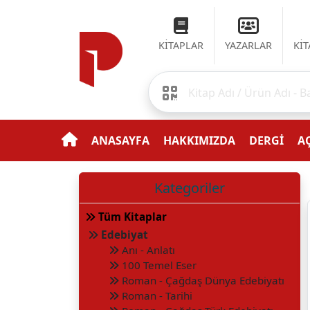
KİTAPLAR
YAZARLAR
Kİ
ANASAYFA
HAKKIMIZDA
DERGİ
AÇ
Kategoriler
Tüm Kitaplar
Edebiyat
Anı - Anlatı
100 Temel Eser
Roman - Çağdaş Dünya Edebiyatı
Roman - Tarihi