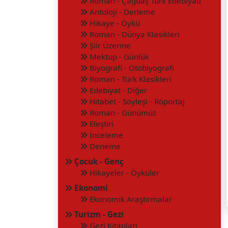
Roman - Çağdaş Türk Edebiyatı
Antoloji - Derleme
Hikaye - Öykü
Roman - Dünya Klasikleri
Şiir Üzerine
Mektup - Günlük
Biyografi - Otobiyografi
Roman - Türk Klasikleri
Edebiyat - Diğer
Hitabet - Söyleşi - Röportaj
Roman - Günümüz
Eleştiri
İnceleme
Deneme
Çocuk - Genç
Hikayeler - Öyküler
Ekonomi
Ekonomik Araştırmalar
Turizm - Gezi
Gezi Kitapları