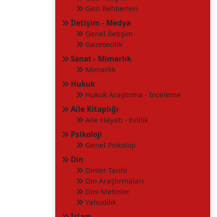
Gezi Rehberleri
İletişim - Medya
Genel İletişim
Gazetecilik
Sanat - Mimarlık
Mimarlık
Hukuk
Hukuk Araştırma - İnceleme
Aile Kitaplığı
Aile Hayatı - Evlilik
Psikoloji
Genel Psikoloji
Din
Dinler Tarihi
Din Araştırmaları
Dini Metinler
Yahudilik
İslam