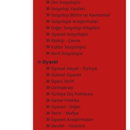
Din Sosyolojisi
Sosyoloji Yazıları
Sosyoloji Bilimi ve Kavramlar
Sosyolojik Araştırmalar
Diğer Sosyoloji Kitapları
Siyaset Sosyolojisi
Ekoloji - Çevre
Kültür Sosyolojisi
Kent Sosyolojisi
Siyaset
Siyasal Hayat - Türkiye
Güncel Siyaset
Siyasi Tarih
Demokrasi
Türkiye Dış Politikası
Genel Politika
Siyaset - Diğer
Terör - Mafya
Siyaset Araştırmaları
Devlet - Yönetim