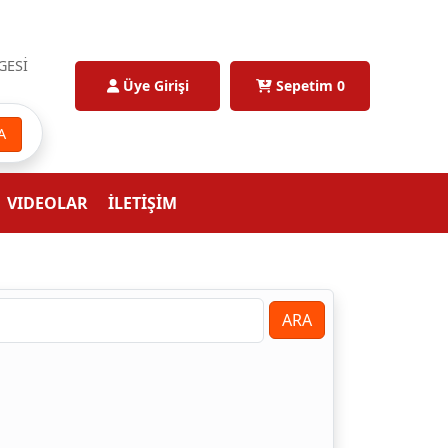
GESİ
Üye Girişi
Sepetim
0
A
VIDEOLAR
İLETİŞİM
ARA