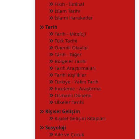
Fıkıh - İlmihal
İslam Tarihi
İslami Hareketler
Tarih
Tarih - Mitoloji
Türk Tarihi
Önemli Olaylar
Tarih - Diğer
Bölgeler Tarihi
Tarih Araştırmaları
Tarihi Kişilikler
Türkiye - Yakın Tarih
İnceleme - Araştırma
Osmanlı Dönemi
Ülkeler Tarihi
Kişisel Gelişim
Kişisel Gelişim Kitapları
Sosyoloji
Aile ve Çocuk