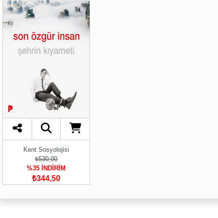
Kent Sosyolojisi
₺530,00
%35 İNDİRİM
₺344,50